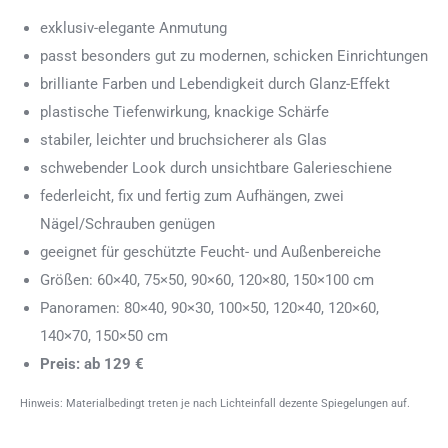
exklusiv-elegante Anmutung
passt besonders gut zu modernen, schicken Einrichtungen
brilliante Farben und Lebendigkeit durch Glanz-Effekt
plastische Tiefenwirkung, knackige Schärfe
stabiler, leichter und bruchsicherer als Glas
schwebender Look durch unsichtbare Galerieschiene
federleicht, fix und fertig zum Aufhängen, zwei
Nägel/Schrauben genügen
geeignet für geschützte Feucht- und Außenbereiche
Größen: 60×40, 75×50, 90×60, 120×80, 150×100 cm
Panoramen: 80×40, 90×30, 100×50, 120×40, 120×60,
140×70, 150×50 cm
Preis: ab 129 €
Hinweis: Materialbedingt treten je nach Lichteinfall dezente Spiegelungen auf.