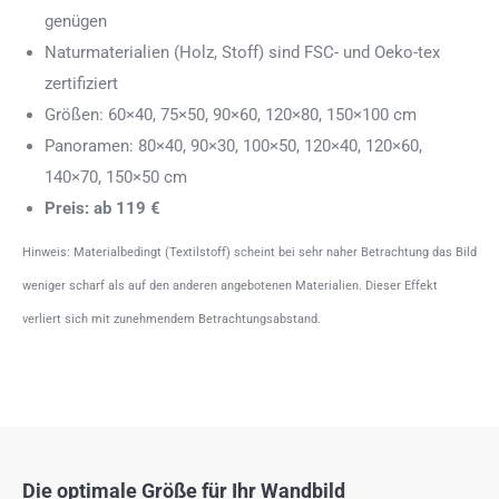
genügen
Naturmaterialien (Holz, Stoff) sind FSC- und Oeko-tex
zertifiziert
Größen: 60×40, 75×50, 90×60, 120×80, 150×100 cm
Panoramen: 80×40, 90×30, 100×50, 120×40, 120×60,
140×70, 150×50 cm
Preis: ab 119 €
Hinweis: Materialbedingt (Textilstoff) scheint bei sehr naher Betrachtung das Bild
weniger scharf als auf den anderen angebotenen Materialien. Dieser Effekt
verliert sich mit zunehmendem Betrachtungsabstand.
Die optimale Größe für Ihr Wandbild