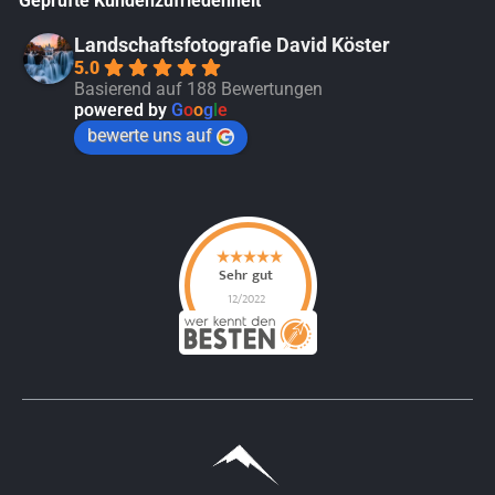
Geprüfte Kundenzufriedenheit
Landschaftsfotografie David Köster
5.0
Basierend auf 188 Bewertungen
powered by
G
o
o
g
l
e
bewerte uns auf