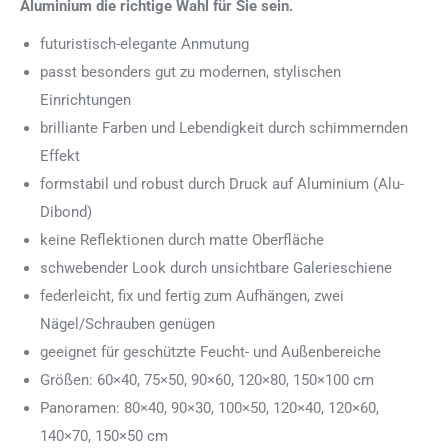
Aluminium die richtige Wahl für Sie sein.
futuristisch-elegante Anmutung
passt besonders gut zu modernen, stylischen
Einrichtungen
brilliante Farben und Lebendigkeit durch schimmernden
Effekt
formstabil und robust durch Druck auf Aluminium (Alu-
Dibond)
keine Reflektionen durch matte Oberfläche
schwebender Look durch unsichtbare Galerieschiene
federleicht, fix und fertig zum Aufhängen, zwei
Nägel/Schrauben genügen
geeignet für geschützte Feucht- und Außenbereiche
Größen: 60×40, 75×50, 90×60, 120×80, 150×100 cm
Panoramen: 80×40, 90×30, 100×50, 120×40, 120×60,
140×70, 150×50 cm