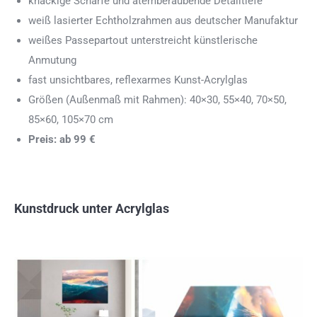
knackige Schärfe und atemberaubende Detailtiefe
weiß lasierter Echtholzrahmen aus deutscher Manufaktur
weißes Passepartout unterstreicht künstlerische
Anmutung
fast unsichtbares, reflexarmes Kunst-Acrylglas
Größen (Außenmaß mit Rahmen): 40×30, 55×40, 70×50,
85×60, 105×70 cm
Preis: ab 99 €
Kunstdruck unter Acrylglas