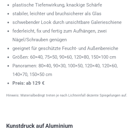
plastische Tiefenwirkung, knackige Schärfe
stabiler, leichter und bruchsicherer als Glas
schwebender Look durch unsichtbare Galerieschiene
federleicht, fix und fertig zum Aufhängen, zwei
Nägel/Schrauben genügen
geeignet für geschützte Feucht- und Außenbereiche
Größen: 60×40, 75×50, 90×60, 120×80, 150×100 cm
Panoramen: 80×40, 90×30, 100×50, 120×40, 120×60,
140×70, 150×50 cm
Preis: ab 129 €
Hinweis: Materialbedingt treten je nach Lichteinfall dezente Spiegelungen auf.
Kunstdruck auf Aluminium