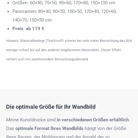
Größen: 60×40, 75×50, 90×60, 120×80, 150×100 cm
Panoramen: 80×40, 90×30, 100×50, 120×40, 120×60,
140×70, 150×50 cm
Preis: ab 119 €
Hinweis: Materialbedingt (Textilstoff) scheint bei sehr naher Betrachtung das Bild
weniger scharf als auf den anderen angebotenen Materialien. Dieser Effekt
verliert sich mit zunehmendem Betrachtungsabstand.
Die optimale Größe für Ihr Wandbild
Meine Kunstdrucke sind
in verschiedenen Größen erhältlich
.
Das
optimale Format
Ihres Wandbilds
hängt von der Größe
Ihres Raums, der Möblierung und der Anzahl der zu