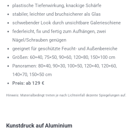
plastische Tiefenwirkung, knackige Schärfe
stabiler, leichter und bruchsicherer als Glas
schwebender Look durch unsichtbare Galerieschiene
federleicht, fix und fertig zum Aufhängen, zwei
Nägel/Schrauben genügen
geeignet für geschützte Feucht- und Außenbereiche
Größen: 60×40, 75×50, 90×60, 120×80, 150×100 cm
Panoramen: 80×40, 90×30, 100×50, 120×40, 120×60,
140×70, 150×50 cm
Preis: ab 129 €
Hinweis: Materialbedingt treten je nach Lichteinfall dezente Spiegelungen auf.
Kunstdruck auf Aluminium