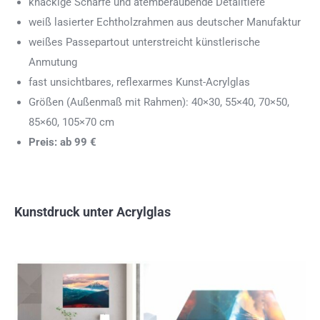
knackige Schärfe und atemberaubende Detailtiefe
weiß lasierter Echtholzrahmen aus deutscher Manufaktur
weißes Passepartout unterstreicht künstlerische
Anmutung
fast unsichtbares, reflexarmes Kunst-Acrylglas
Größen (Außenmaß mit Rahmen): 40×30, 55×40, 70×50,
85×60, 105×70 cm
Preis: ab 99 €
Kunstdruck unter Acrylglas