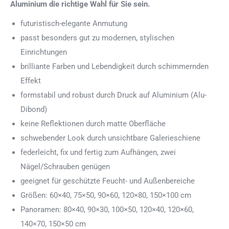
Aluminium die richtige Wahl für Sie sein.
futuristisch-elegante Anmutung
passt besonders gut zu modernen, stylischen
Einrichtungen
brilliante Farben und Lebendigkeit durch schimmernden
Effekt
formstabil und robust durch Druck auf Aluminium (Alu-
Dibond)
keine Reflektionen durch matte Oberfläche
schwebender Look durch unsichtbare Galerieschiene
federleicht, fix und fertig zum Aufhängen, zwei
Nägel/Schrauben genügen
geeignet für geschützte Feucht- und Außenbereiche
Größen: 60×40, 75×50, 90×60, 120×80, 150×100 cm
Panoramen: 80×40, 90×30, 100×50, 120×40, 120×60,
140×70, 150×50 cm