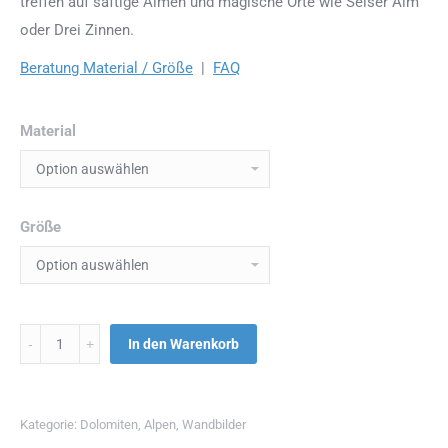
treffen auf saftige Almen und magische Orte wie Seiser Alm
oder Drei Zinnen.
Beratung Material / Größe
|
FAQ
Material
Größe
Menge
In den Warenkorb
Kategorie:
Dolomiten
,
Alpen
,
Wandbilder