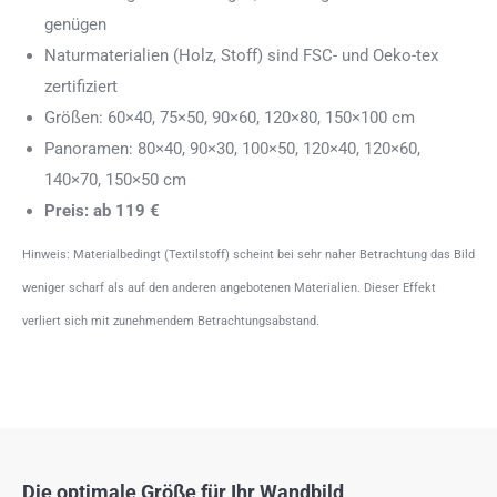
genügen
Naturmaterialien (Holz, Stoff) sind FSC- und Oeko-tex
zertifiziert
Größen: 60×40, 75×50, 90×60, 120×80, 150×100 cm
Panoramen: 80×40, 90×30, 100×50, 120×40, 120×60,
140×70, 150×50 cm
Preis: ab 119 €
Hinweis: Materialbedingt (Textilstoff) scheint bei sehr naher Betrachtung das Bild
weniger scharf als auf den anderen angebotenen Materialien. Dieser Effekt
verliert sich mit zunehmendem Betrachtungsabstand.
Die optimale Größe für Ihr Wandbild