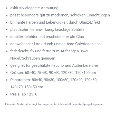
exklusiv-elegante Anmutung
passt besonders gut zu modernen, schicken Einrichtungen
brilliante Farben und Lebendigkeit durch Glanz-Effekt
plastische Tiefenwirkung, knackige Schärfe
stabiler, leichter und bruchsicherer als Glas
schwebender Look durch unsichtbare Galerieschiene
federleicht, fix und fertig zum Aufhängen, zwei
Nägel/Schrauben genügen
geeignet für geschützte Feucht- und Außenbereiche
Größen: 60×40, 75×50, 90×60, 120×80, 150×100 cm
Panoramen: 80×40, 90×30, 100×50, 120×40, 120×60,
140×70, 150×50 cm
Preis: ab 129 €
Hinweis: Materialbedingt treten je nach Lichteinfall dezente Spiegelungen auf.