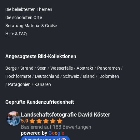
Die beliebtesten Themen
Die schönsten Orte
Beratung Material & Größe
Hilfe & FAQ
Angesagteste Bild-Kollektionen
Berge
/
Strand
/
Seen
/
Wasserfälle
/
Abstrakt
/
Panoramen
/
Hochformate
/
Deutschland
/
Schweiz
/
Island
/
Dolomiten
/
Patagonien
/
Kanaren
Geprüfte Kundenzufriedenheit
Landschaftsfotografie David Köster
5.0
Basierend auf 188 Bewertungen
powered by
G
o
o
g
l
e