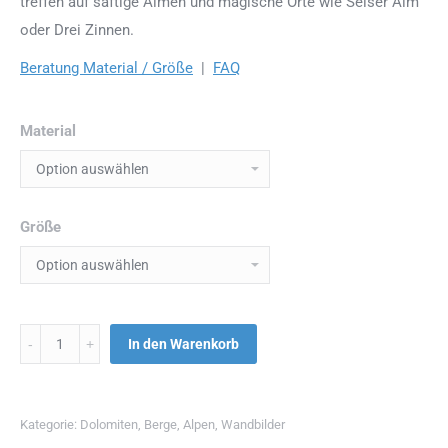
treffen auf saftige Almen und magische Orte wie Seiser Alm
oder Drei Zinnen.
Beratung Material / Größe
|
FAQ
Material
Größe
Menge
In den Warenkorb
Kategorie:
Dolomiten
,
Berge
,
Alpen
,
Wandbilder