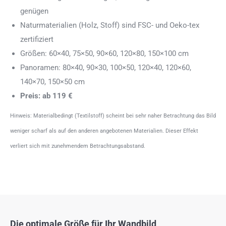
genügen
Naturmaterialien (Holz, Stoff) sind FSC- und Oeko-tex
zertifiziert
Größen: 60×40, 75×50, 90×60, 120×80, 150×100 cm
Panoramen: 80×40, 90×30, 100×50, 120×40, 120×60,
140×70, 150×50 cm
Preis: ab 119 €
Hinweis: Materialbedingt (Textilstoff) scheint bei sehr naher Betrachtung das Bild
weniger scharf als auf den anderen angebotenen Materialien. Dieser Effekt
verliert sich mit zunehmendem Betrachtungsabstand.
Die optimale Größe für Ihr Wandbild