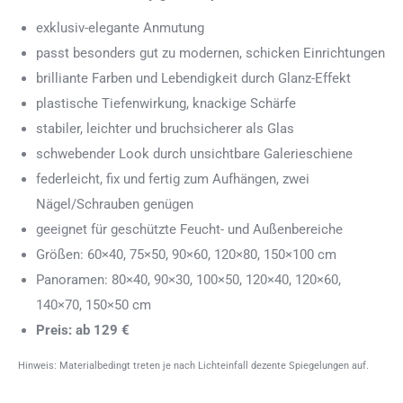
exklusiv-elegante Anmutung
passt besonders gut zu modernen, schicken Einrichtungen
brilliante Farben und Lebendigkeit durch Glanz-Effekt
plastische Tiefenwirkung, knackige Schärfe
stabiler, leichter und bruchsicherer als Glas
schwebender Look durch unsichtbare Galerieschiene
federleicht, fix und fertig zum Aufhängen, zwei
Nägel/Schrauben genügen
geeignet für geschützte Feucht- und Außenbereiche
Größen: 60×40, 75×50, 90×60, 120×80, 150×100 cm
Panoramen: 80×40, 90×30, 100×50, 120×40, 120×60,
140×70, 150×50 cm
Preis: ab 129 €
Hinweis: Materialbedingt treten je nach Lichteinfall dezente Spiegelungen auf.