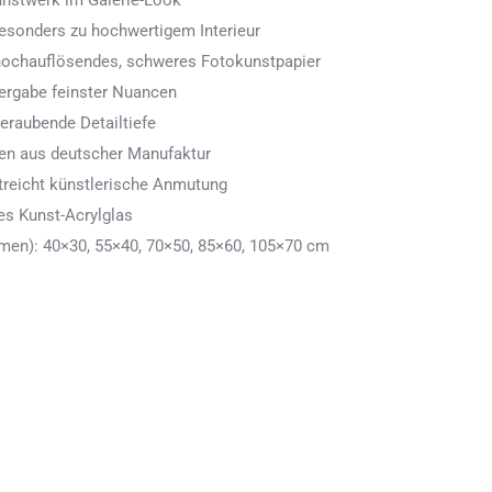
Kunstwerk im Galerie-Look
 besonders zu hochwertigem Interieur
 hochauflösendes, schweres Fotokunstpapier
ergabe feinster Nuancen
eraubende Detailtiefe
men aus deutscher Manufaktur
treicht künstlerische Anmutung
es Kunst-Acrylglas
en): 40×30, 55×40, 70×50, 85×60, 105×70 cm