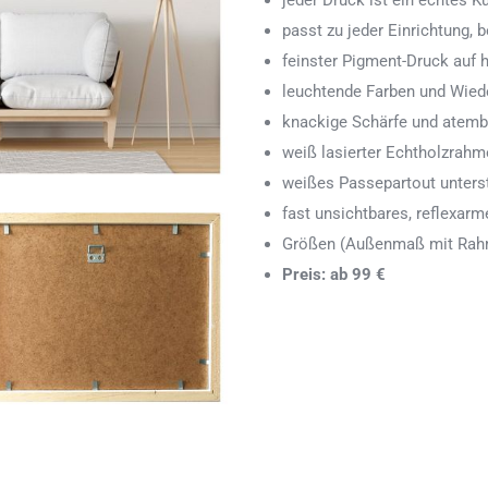
jeder Druck ist ein echtes 
passt zu jeder Einrichtung,
feinster Pigment-Druck auf
leuchtende Farben und Wied
knackige Schärfe und atemb
weiß lasierter Echtholzrah
weißes Passepartout unters
fast unsichtbares, reflexarm
Größen (Außenmaß mit Rahm
Preis: ab 99 €