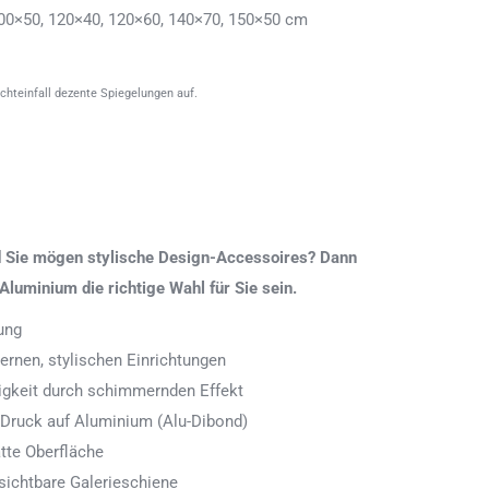
00×50, 120×40, 120×60, 140×70, 150×50 cm
ichteinfall dezente Spiegelungen auf.
nd Sie mögen stylische Design-Accessoires? Dann
Aluminium die richtige Wahl für Sie sein.
ung
rnen, stylischen Einrichtungen
digkeit durch schimmernden Effekt
 Druck auf Aluminium (Alu-Dibond)
tte Oberfläche
ichtbare Galerieschiene