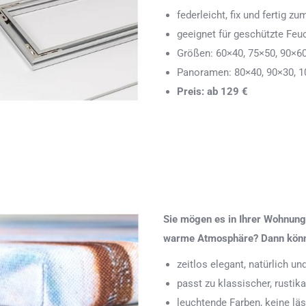
federleicht, fix und fertig
geeignet für geschützte Feu
Größen: 60×40, 75×50, 90×6
Panoramen: 80×40, 90×30, 1
Preis: ab 129 €
Sie mögen es in Ihrer Wohnung 
warme Atmosphäre? Dann könnte
zeitlos elegant, natürlich u
passt zu klassischer, rustik
leuchtende Farben, keine läs