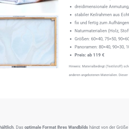
dreidimensionale Anmutung,
stabiler Keilrahmen aus Echth
fix und fertig zum Aufhänge
Naturmaterialien (Holz, Stoff
Größen: 60×40, 75×50, 90×6
Panoramen: 80×40, 90×30, 1
Preis: ab 119 €
Hinweis: Materialbedingt (Textilstoff) sc
anderen angebotenen Materialien. Dieser
ältlich
. Das
optimale Format
Ihres Wandbilds
hängt von der Größe 