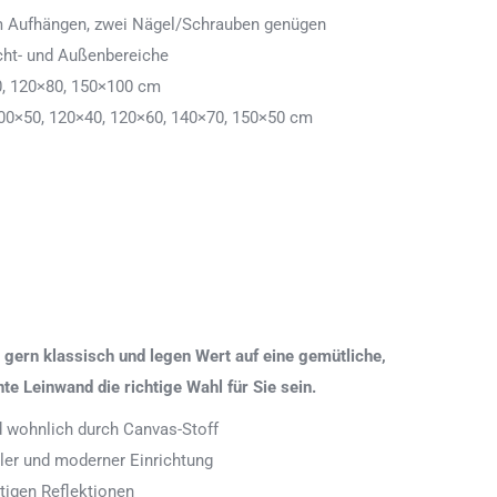
 zum Aufhängen, zwei Nägel/Schrauben genügen
cht- und Außenbereiche
0, 120×80, 150×100 cm
00×50, 120×40, 120×60, 140×70, 150×50 cm
gern klassisch und legen Wert auf eine gemütliche,
 Leinwand die richtige Wahl für Sie sein.
nd wohnlich durch Canvas-Stoff
aler und moderner Einrichtung
tigen Reflektionen