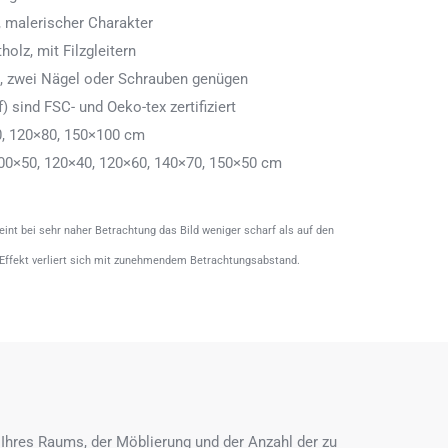
 malerischer Charakter
olz, mit Filzgleitern
n, zwei Nägel oder Schrauben genügen
) sind FSC- und Oeko-tex zertifiziert
0, 120×80, 150×100 cm
00×50, 120×40, 120×60, 140×70, 150×50 cm
heint bei sehr naher Betrachtung das Bild weniger scharf als auf den
 Effekt verliert sich mit zunehmendem Betrachtungsabstand.
Ihres Raums, der Möblierung und der Anzahl der zu