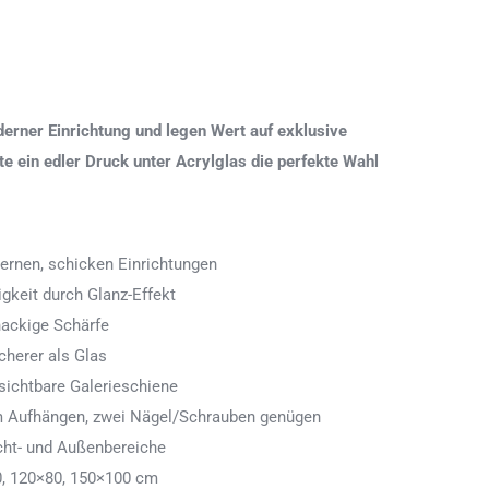
erner Einrichtung und legen Wert auf exklusive
 ein edler Druck unter Acrylglas die perfekte Wahl
ernen, schicken Einrichtungen
igkeit durch Glanz-Effekt
nackige Schärfe
icherer als Glas
ichtbare Galerieschiene
 zum Aufhängen, zwei Nägel/Schrauben genügen
cht- und Außenbereiche
0, 120×80, 150×100 cm