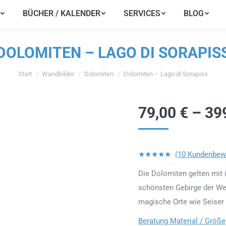
BÜCHER / KALENDER
SERVICES
BLOG
BÜCHER / KALENDER
SERVICES
BLOG
DOLOMITEN – LAGO DI SORAPIS
Start
Wandbilder
Dolomiten
Dolomiten – Lago di Sorapiss
Sie befinden sich hier:
79,00
€
–
39
★★★★★
(10 Kundenbew
Die Dolomiten gelten mit i
schönsten Gebirge der Wel
magische Orte wie Seiser 
Beratung Material / Größe