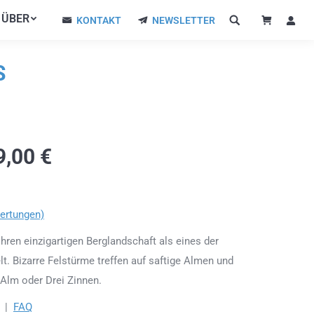
ÜBER
ÜBER
KONTAKT
NEWSLETTER
KONTAKT
NEWSLETTER
S
9,00
€
ertungen)
hren einzigartigen Berglandschaft als eines der
t. Bizarre Felstürme treffen auf saftige Almen und
Alm oder Drei Zinnen.
|
FAQ