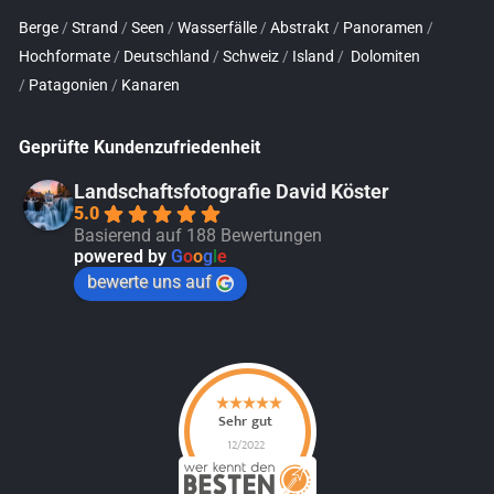
Berge
/
Strand
/
Seen
/
Wasserfälle
/
Abstrakt
/
Panoramen
/
Hochformate
/
Deutschland
/
Schweiz
/
Island
/
Dolomiten
/
Patagonien
/
Kanaren
Geprüfte Kundenzufriedenheit
Landschaftsfotografie David Köster
5.0
Basierend auf 188 Bewertungen
powered by
G
o
o
g
l
e
bewerte uns auf