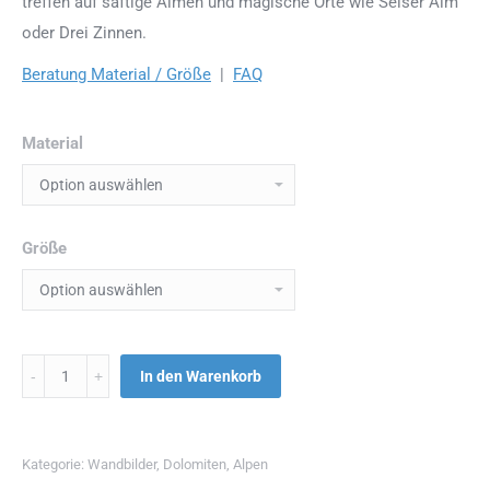
treffen auf saftige Almen und magische Orte wie Seiser Alm
oder Drei Zinnen.
Beratung Material / Größe
|
FAQ
Material
Größe
Menge
In den Warenkorb
Kategorie:
Wandbilder
,
Dolomiten
,
Alpen