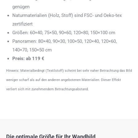
genügen
Naturmaterialien (Holz, Stoff) sind FSC- und Oeko-tex
zertifiziert
Größen: 60×40, 75×50, 90×60, 120×80, 150×100 cm
Panoramen: 80×40, 90×30, 100×50, 120×40, 120×60,
140×70, 150×50 cm
Preis: ab 119 €
Hinweis: Materialbedingt (Textilstoff) scheint bei sehr naher Betrachtung das Bild
weniger scharf als auf den anderen angebotenen Materialien. Dieser Effekt
verliert sich mit zunehmendem Betrachtungsabstand.
Die optimale Größe für Ihr Wandbild