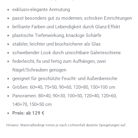
exklusiv-elegante Anmutung
passt besonders gut zu modernen, schicken Einrichtungen
brilliante Farben und Lebendigkeit durch Glanz-Effekt
plastische Tiefenwirkung, knackige Schärfe
stabiler, leichter und bruchsicherer als Glas
schwebender Look durch unsichtbare Galerieschiene
federleicht, fix und fertig zum Aufhängen, zwei
Nägel/Schrauben genügen
geeignet für geschützte Feucht- und Außenbereiche
Größen: 60×40, 75×50, 90×60, 120×80, 150×100 cm
Panoramen: 80×40, 90×30, 100×50, 120×40, 120×60,
140×70, 150×50 cm
Preis: ab 129 €
Hinweis: Materialbedingt treten je nach Lichteinfall dezente Spiegelungen auf.