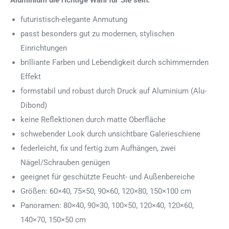
Aluminium die richtige Wahl für Sie sein.
futuristisch-elegante Anmutung
passt besonders gut zu modernen, stylischen
Einrichtungen
brilliante Farben und Lebendigkeit durch schimmernden
Effekt
formstabil und robust durch Druck auf Aluminium (Alu-
Dibond)
keine Reflektionen durch matte Oberfläche
schwebender Look durch unsichtbare Galerieschiene
federleicht, fix und fertig zum Aufhängen, zwei
Nägel/Schrauben genügen
geeignet für geschützte Feucht- und Außenbereiche
Größen: 60×40, 75×50, 90×60, 120×80, 150×100 cm
Panoramen: 80×40, 90×30, 100×50, 120×40, 120×60,
140×70, 150×50 cm