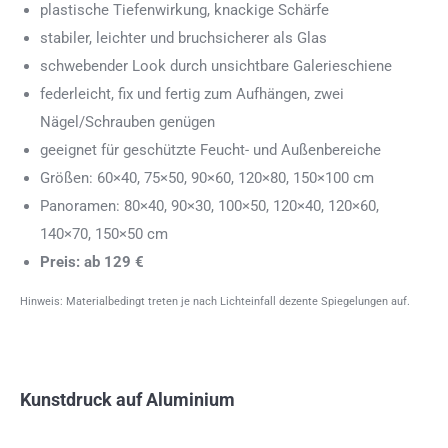
plastische Tiefenwirkung, knackige Schärfe
stabiler, leichter und bruchsicherer als Glas
schwebender Look durch unsichtbare Galerieschiene
federleicht, fix und fertig zum Aufhängen, zwei
Nägel/Schrauben genügen
geeignet für geschützte Feucht- und Außenbereiche
Größen: 60×40, 75×50, 90×60, 120×80, 150×100 cm
Panoramen: 80×40, 90×30, 100×50, 120×40, 120×60,
140×70, 150×50 cm
Preis: ab 129 €
Hinweis: Materialbedingt treten je nach Lichteinfall dezente Spiegelungen auf.
Kunstdruck auf Aluminium