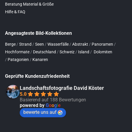
Beratung Material & Größe
Hilfe & FAQ
Angesagteste Bild-Kollektionen
Berge
/
Strand
/
Seen
/
Wasserfälle
/
Abstrakt
/
Panoramen
/
Hochformate
/
Deutschland
/
Schweiz
/
Island
/
Dolomiten
/
Patagonien
/
Kanaren
Geprüfte Kundenzufriedenheit
Landschaftsfotografie David Köster
5.0
Basierend auf 188 Bewertungen
powered by
G
o
o
g
l
e
bewerte uns auf