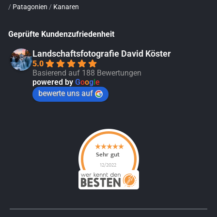
/
Patagonien
/
Kanaren
Geprüfte Kundenzufriedenheit
Landschaftsfotografie David Köster
5.0
Basierend auf 188 Bewertungen
powered by
G
o
o
g
l
e
bewerte uns auf