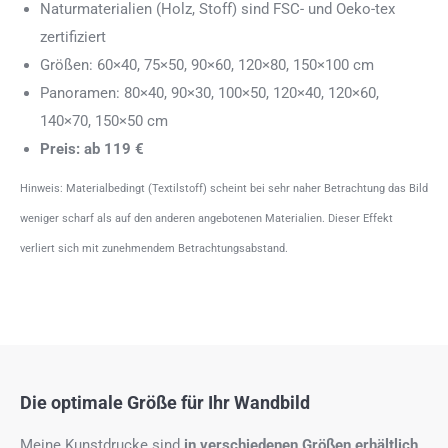
Naturmaterialien (Holz, Stoff) sind FSC- und Oeko-tex
zertifiziert
Größen: 60×40, 75×50, 90×60, 120×80, 150×100 cm
Panoramen: 80×40, 90×30, 100×50, 120×40, 120×60,
140×70, 150×50 cm
Preis: ab 119 €
Hinweis: Materialbedingt (Textilstoff) scheint bei sehr naher Betrachtung das Bild
weniger scharf als auf den anderen angebotenen Materialien. Dieser Effekt
verliert sich mit zunehmendem Betrachtungsabstand.
Die optimale Größe für Ihr Wandbild
Meine Kunstdrucke sind
in verschiedenen Größen erhältlich
.