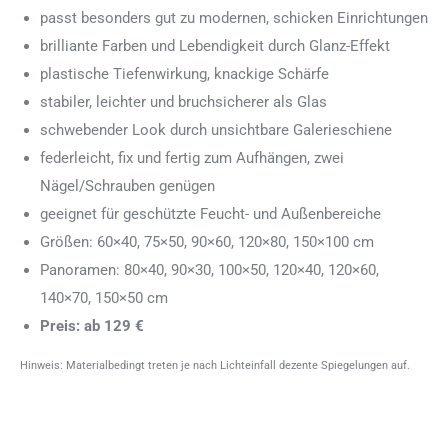
passt besonders gut zu modernen, schicken Einrichtungen
brilliante Farben und Lebendigkeit durch Glanz-Effekt
plastische Tiefenwirkung, knackige Schärfe
stabiler, leichter und bruchsicherer als Glas
schwebender Look durch unsichtbare Galerieschiene
federleicht, fix und fertig zum Aufhängen, zwei
Nägel/Schrauben genügen
geeignet für geschützte Feucht- und Außenbereiche
Größen: 60×40, 75×50, 90×60, 120×80, 150×100 cm
Panoramen: 80×40, 90×30, 100×50, 120×40, 120×60,
140×70, 150×50 cm
Preis: ab 129 €
Hinweis: Materialbedingt treten je nach Lichteinfall dezente Spiegelungen auf.