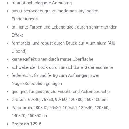
futuristisch-elegante Anmutung
passt besonders gut zu modernen, stylischen
Einrichtungen
brilliante Farben und Lebendigkeit durch schimmernden
Effekt
formstabil und robust durch Druck auf Aluminium (Alu-
Dibond)
keine Reflektionen durch matte Oberfläche
schwebender Look durch unsichtbare Galerieschiene
federleicht, fix und fertig zum Aufhängen, zwei
Nägel/Schrauben genügen
geeignet für geschützte Feucht- und Außenbereiche
Größen: 60×40, 75×50, 90×60, 120×80, 150×100 cm
Panoramen: 80×40, 90×30, 100×50, 120×40, 120×60,
140×70, 150×50 cm
Preis: ab 129 €