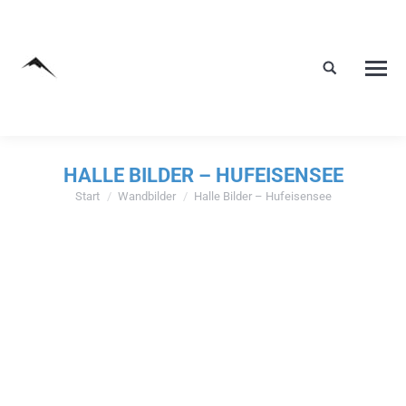
HALLE BILDER – HUFEISENSEE
Start
Wandbilder
Halle Bilder – Hufeisensee
Sie befinden sich hier: