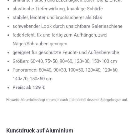
brilliante Farben und Lebendigkeit durch Glanz-Effekt
plastische Tiefenwirkung, knackige Schärfe
stabiler, leichter und bruchsicherer als Glas
schwebender Look durch unsichtbare Galerieschiene
federleicht, fix und fertig zum Aufhängen, zwei
Nägel/Schrauben genügen
geeignet für geschützte Feucht- und Außenbereiche
Größen: 60×40, 75×50, 90×60, 120×80, 150×100 cm
Panoramen: 80×40, 90×30, 100×50, 120×40, 120×60,
140×70, 150×50 cm
Preis: ab 129 €
Hinweis: Materialbedingt treten je nach Lichteinfall dezente Spiegelungen auf.
Kunstdruck auf Aluminium