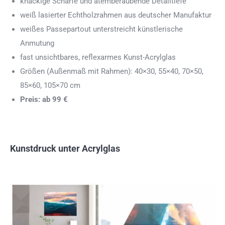
knackige Schärfe und atemberaubende Detailtiefe
weiß lasierter Echtholzrahmen aus deutscher Manufaktur
weißes Passepartout unterstreicht künstlerische
Anmutung
fast unsichtbares, reflexarmes Kunst-Acrylglas
Größen (Außenmaß mit Rahmen): 40×30, 55×40, 70×50,
85×60, 105×70 cm
Preis: ab 99 €
Kunstdruck unter Acrylglas