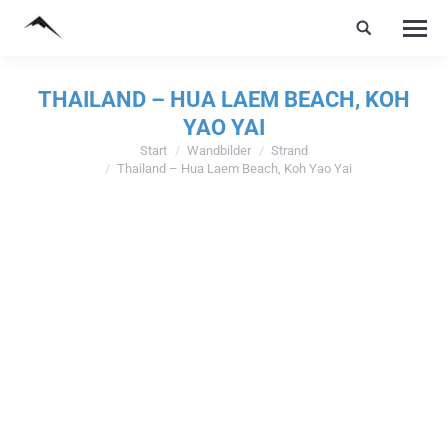
THAILAND – HUA LAEM BEACH, KOH
YAO YAI
Start
Wandbilder
Strand
Sie befinden sich hier:
Thailand – Hua Laem Beach, Koh Yao Yai