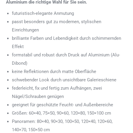
Aluminium die richtige Wahl für Sie sein.
futuristisch-elegante Anmutung
passt besonders gut zu modernen, stylischen
Einrichtungen
brilliante Farben und Lebendigkeit durch schimmernden
Effekt
formstabil und robust durch Druck auf Aluminium (Alu-
Dibond)
keine Reflektionen durch matte Oberfläche
schwebender Look durch unsichtbare Galerieschiene
federleicht, fix und fertig zum Aufhängen, zwei
Nägel/Schrauben genügen
geeignet für geschützte Feucht- und Außenbereiche
Größen: 60×40, 75×50, 90×60, 120×80, 150×100 cm
Panoramen: 80×40, 90×30, 100×50, 120×40, 120×60,
140×70, 150×50 cm