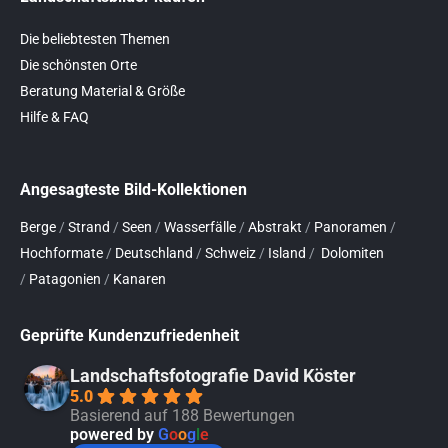
Die beliebtesten Themen
Die schönsten Orte
Beratung Material & Größe
Hilfe & FAQ
Angesagteste Bild-Kollektionen
Berge
/
Strand
/
Seen
/
Wasserfälle
/
Abstrakt
/
Panoramen
/
Hochformate
/
Deutschland
/
Schweiz
/
Island
/
Dolomiten
/
Patagonien
/
Kanaren
Geprüfte Kundenzufriedenheit
Landschaftsfotografie David Köster
5.0
Basierend auf 188 Bewertungen
powered by
G
o
o
g
l
e