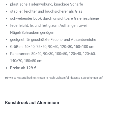
plastische Tiefenwirkung, knackige Schärfe
stabiler, leichter und bruchsicherer als Glas
schwebender Look durch unsichtbare Galerieschiene
federleicht, fix und fertig zum Aufhängen, zwei
Nägel/Schrauben genügen
geeignet für geschützte Feucht- und Außenbereiche
Größen: 60×40, 75×50, 90×60, 120×80, 150×100 cm
Panoramen: 80×40, 90×30, 100×50, 120×40, 120×60,
140×70, 150×50 cm
Preis: ab 129 €
Hinweis: Materialbedingt treten je nach Lichteinfall dezente Spiegelungen auf.
Kunstdruck auf Aluminium