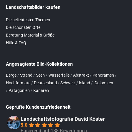
Landschaftsbilder kaufen
Die beliebtesten Themen
Die schönsten Orte
Beratung Material & Größe
Hilfe & FAQ
Angesagteste Bild-Kollektionen
Berge
/
Strand
/
Seen
/
Wasserfälle
/
Abstrakt
/
Panoramen
/
Hochformate
/
Deutschland
/
Schweiz
/
Island
/
Dolomiten
/
Patagonien
/
Kanaren
Geprüfte Kundenzufriedenheit
Landschaftsfotografie David Köster
5.0
Basierend auf 188 Bewertungen