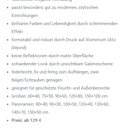
passt besonders gut zu modernen, stylischen
Einrichtungen
brilliante Farben und Lebendigkeit durch schimmernden
Effekt
formstabil und robust durch Druck auf Aluminium (Alu-
Dibond)
keine Reflektionen durch matte Oberfläche
schwebender Look durch unsichtbare Galerieschiene
federleicht, fix und fertig zum Aufhängen, zwei
Nägel/Schrauben genügen
geeignet für geschützte Feucht- und Außenbereiche
Größen: 60×40, 75×50, 90×60, 120×80, 150×100 cm
Panoramen: 80×40, 90×30, 100×50, 120×40, 120×60,
140×70, 150×50 cm
Preis: ab 129 €