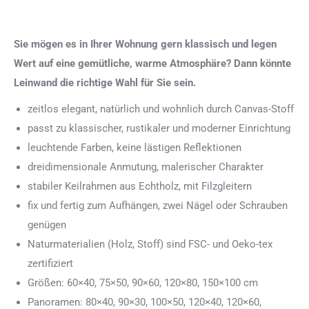
Sie mögen es in Ihrer Wohnung gern klassisch und legen
Wert auf eine gemütliche, warme Atmosphäre? Dann könnte
Leinwand die richtige Wahl für Sie sein.
zeitlos elegant, natürlich und wohnlich durch Canvas-Stoff
passt zu klassischer, rustikaler und moderner Einrichtung
leuchtende Farben, keine lästigen Reflektionen
dreidimensionale Anmutung, malerischer Charakter
stabiler Keilrahmen aus Echtholz, mit Filzgleitern
fix und fertig zum Aufhängen, zwei Nägel oder Schrauben
genügen
Naturmaterialien (Holz, Stoff) sind FSC- und Oeko-tex
zertifiziert
Größen: 60×40, 75×50, 90×60, 120×80, 150×100 cm
Panoramen: 80×40, 90×30, 100×50, 120×40, 120×60,