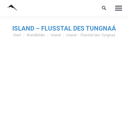
ISLAND – FLUSSTAL DES TUNGNAÁ
Start
Wandbilder
Island
Island – Flusstal des Tungnaá
Sie befinden sich hier: