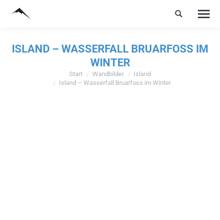
ISLAND – WASSERFALL BRUARFOSS IM
WINTER
Start
Wandbilder
Island
Sie befinden sich hier:
Island – Wasserfall Bruarfoss im Winter