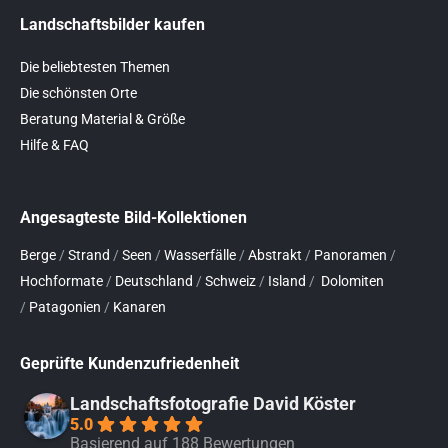
Landschaftsbilder kaufen
Die beliebtesten Themen
Die schönsten Orte
Beratung Material & Größe
Hilfe & FAQ
Angesagteste Bild-Kollektionen
Berge
/
Strand
/
Seen
/
Wasserfälle
/
Abstrakt
/
Panoramen
/
Hochformate
/
Deutschland
/
Schweiz
/
Island
/
Dolomiten
/
Patagonien
/
Kanaren
Geprüfte Kundenzufriedenheit
Landschaftsfotografie David Köster
5.0
Basierend auf 188 Bewertungen