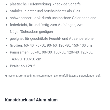
plastische Tiefenwirkung, knackige Schärfe
stabiler, leichter und bruchsicherer als Glas
schwebender Look durch unsichtbare Galerieschiene
federleicht, fix und fertig zum Aufhängen, zwei
Nägel/Schrauben genügen
geeignet für geschützte Feucht- und Außenbereiche
Größen: 60×40, 75×50, 90×60, 120×80, 150×100 cm
Panoramen: 80×40, 90×30, 100×50, 120×40, 120×60,
140×70, 150×50 cm
Preis: ab 129 €
Hinweis: Materialbedingt treten je nach Lichteinfall dezente Spiegelungen auf.
Kunstdruck auf Aluminium