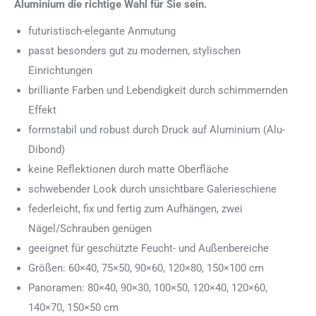
Aluminium die richtige Wahl für Sie sein.
futuristisch-elegante Anmutung
passt besonders gut zu modernen, stylischen
Einrichtungen
brilliante Farben und Lebendigkeit durch schimmernden
Effekt
formstabil und robust durch Druck auf Aluminium (Alu-
Dibond)
keine Reflektionen durch matte Oberfläche
schwebender Look durch unsichtbare Galerieschiene
federleicht, fix und fertig zum Aufhängen, zwei
Nägel/Schrauben genügen
geeignet für geschützte Feucht- und Außenbereiche
Größen: 60×40, 75×50, 90×60, 120×80, 150×100 cm
Panoramen: 80×40, 90×30, 100×50, 120×40, 120×60,
140×70, 150×50 cm