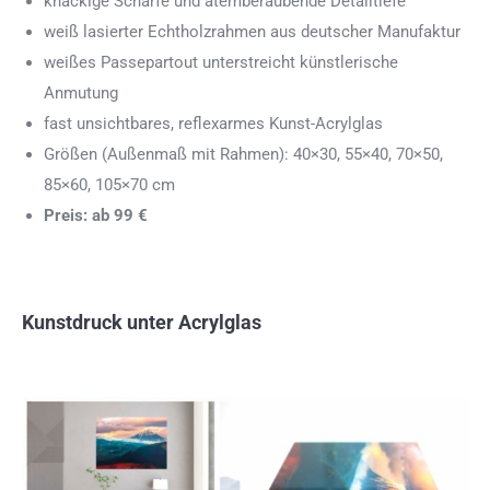
knackige Schärfe und atemberaubende Detailtiefe
weiß lasierter Echtholzrahmen aus deutscher Manufaktur
weißes Passepartout unterstreicht künstlerische
Anmutung
fast unsichtbares, reflexarmes Kunst-Acrylglas
Größen (Außenmaß mit Rahmen): 40×30, 55×40, 70×50,
85×60, 105×70 cm
Preis: ab 99 €
Kunstdruck unter Acrylglas