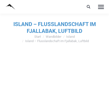
ISLAND – FLUSSLANDSCHAFT IM
FJALLABAK, LUFTBILD
Start
Wandbilder
Island
Sie befinden sich hier:
Island – Flusslandschaft im Fjallabak, Luftbild