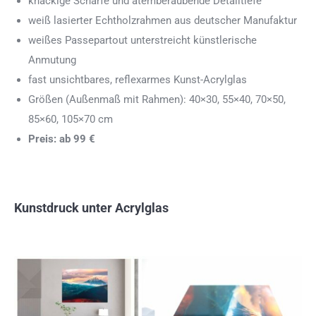
knackige Schärfe und atemberaubende Detailtiefe
weiß lasierter Echtholzrahmen aus deutscher Manufaktur
weißes Passepartout unterstreicht künstlerische
Anmutung
fast unsichtbares, reflexarmes Kunst-Acrylglas
Größen (Außenmaß mit Rahmen): 40×30, 55×40, 70×50,
85×60, 105×70 cm
Preis: ab 99 €
Kunstdruck unter Acrylglas