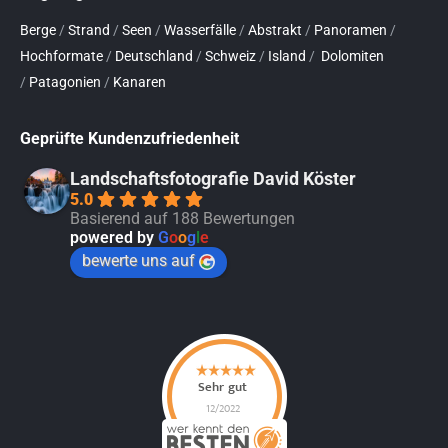
Berge
/
Strand
/
Seen
/
Wasserfälle
/
Abstrakt
/
Panoramen
/
Hochformate
/
Deutschland
/
Schweiz
/
Island
/
Dolomiten
/
Patagonien
/
Kanaren
Geprüfte Kundenzufriedenheit
Landschaftsfotografie David Köster
5.0
Basierend auf 188 Bewertungen
powered by
G
o
o
g
l
e
bewerte uns auf