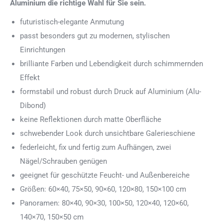
Aluminium die richtige Wahl für Sie sein.
futuristisch-elegante Anmutung
passt besonders gut zu modernen, stylischen
Einrichtungen
brilliante Farben und Lebendigkeit durch schimmernden
Effekt
formstabil und robust durch Druck auf Aluminium (Alu-
Dibond)
keine Reflektionen durch matte Oberfläche
schwebender Look durch unsichtbare Galerieschiene
federleicht, fix und fertig zum Aufhängen, zwei
Nägel/Schrauben genügen
geeignet für geschützte Feucht- und Außenbereiche
Größen: 60×40, 75×50, 90×60, 120×80, 150×100 cm
Panoramen: 80×40, 90×30, 100×50, 120×40, 120×60,
140×70, 150×50 cm