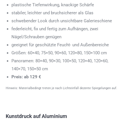
plastische Tiefenwirkung, knackige Schärfe
stabiler, leichter und bruchsicherer als Glas
schwebender Look durch unsichtbare Galerieschiene
federleicht, fix und fertig zum Aufhängen, zwei
Nägel/Schrauben genügen
geeignet für geschützte Feucht- und Außenbereiche
Größen: 60×40, 75×50, 90×60, 120×80, 150×100 cm
Panoramen: 80×40, 90×30, 100×50, 120×40, 120×60,
140×70, 150×50 cm
Preis: ab 129 €
Hinweis: Materialbedingt treten je nach Lichteinfall dezente Spiegelungen auf.
Kunstdruck auf Aluminium