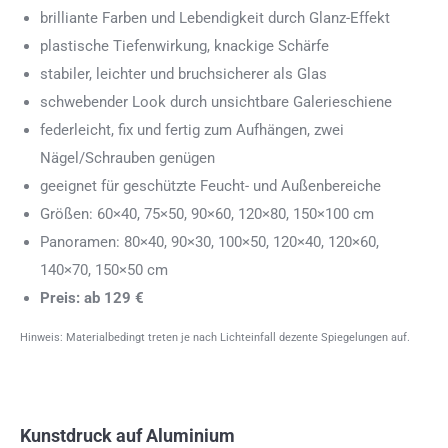
brilliante Farben und Lebendigkeit durch Glanz-Effekt
plastische Tiefenwirkung, knackige Schärfe
stabiler, leichter und bruchsicherer als Glas
schwebender Look durch unsichtbare Galerieschiene
federleicht, fix und fertig zum Aufhängen, zwei
Nägel/Schrauben genügen
geeignet für geschützte Feucht- und Außenbereiche
Größen: 60×40, 75×50, 90×60, 120×80, 150×100 cm
Panoramen: 80×40, 90×30, 100×50, 120×40, 120×60,
140×70, 150×50 cm
Preis: ab 129 €
Hinweis: Materialbedingt treten je nach Lichteinfall dezente Spiegelungen auf.
Kunstdruck auf Aluminium