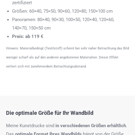
zertifiziert
Größen: 60×40, 75×50, 90×60, 120×80, 150×100 cm
Panoramen: 80×40, 90×30, 100×50, 120×40, 120×60,
140×70, 150×50 cm
Preis: ab 119 €
Hinweis: Materialbedingt (Textilstoff) scheint bei sehr naher Betrachtung das Bild
weniger scharf als auf den anderen angebotenen Materialien. Dieser Effekt
verliert sich mit zunehmendem Betrachtungsabstand.
Die optimale Größe für Ihr Wandbild
Meine Kunstdrucke sind
in verschiedenen Größen erhältlich
.
Das
optimale Format
Ihres Wandbilds
hängt von der Größe