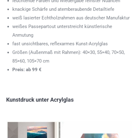
leuchtende Farben und Wiedergabe feinster Nuancen
knackige Schärfe und atemberaubende Detailtiefe
weiß lasierter Echtholzrahmen aus deutscher Manufaktur
weißes Passepartout unterstreicht künstlerische
Anmutung
fast unsichtbares, reflexarmes Kunst-Acrylglas
Größen (Außenmaß mit Rahmen): 40×30, 55×40, 70×50,
85×60, 105×70 cm
Preis: ab 99 €
Kunstdruck unter Acrylglas