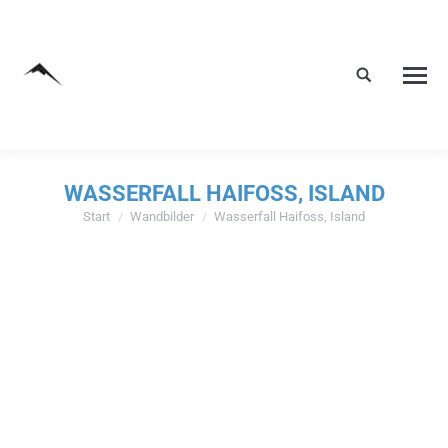
WASSERFALL HAIFOSS, ISLAND
Start
Wandbilder
Wasserfall Haifoss, Island
Sie befinden sich hier: