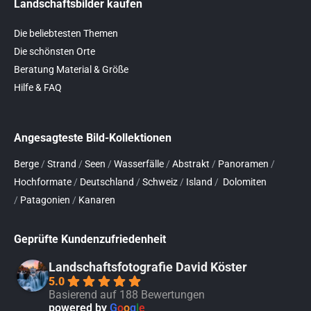
Landschaftsbilder kaufen
Die beliebtesten Themen
Die schönsten Orte
Beratung Material & Größe
Hilfe & FAQ
Angesagteste Bild-Kollektionen
Berge
/
Strand
/
Seen
/
Wasserfälle
/
Abstrakt
/
Panoramen
/
Hochformate
/
Deutschland
/
Schweiz
/
Island
/
Dolomiten
/
Patagonien
/
Kanaren
Geprüfte Kundenzufriedenheit
Landschaftsfotografie David Köster
5.0
Basierend auf 188 Bewertungen
powered by
G
o
o
g
l
e