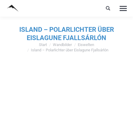
ISLAND – POLARLICHTER ÜBER
EISLAGUNE FJALLSÁRLÓN
Start
Wandbilder
Eiswelten
Sie befinden sich hier:
Island – Polarlichter über Eislagune Fjallsárlón