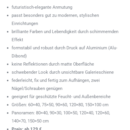
futuristisch-elegante Anmutung
passt besonders gut zu modernen, stylischen
Einrichtungen
brilliante Farben und Lebendigkeit durch schimmernden
Effekt
formstabil und robust durch Druck auf Aluminium (Alu-
Dibond)
keine Reflektionen durch matte Oberfläche
schwebender Look durch unsichtbare Galerieschiene
federleicht, fix und fertig zum Aufhängen, zwei
Nägel/Schrauben genügen
geeignet für geschützte Feucht- und Außenbereiche
Größen: 60×40, 75×50, 90×60, 120×80, 150×100 cm
Panoramen: 80×40, 90×30, 100×50, 120×40, 120×60,
140×70, 150×50 cm
Preis: ab 129 €