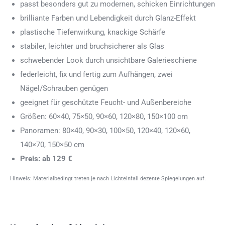
passt besonders gut zu modernen, schicken Einrichtungen
brilliante Farben und Lebendigkeit durch Glanz-Effekt
plastische Tiefenwirkung, knackige Schärfe
stabiler, leichter und bruchsicherer als Glas
schwebender Look durch unsichtbare Galerieschiene
federleicht, fix und fertig zum Aufhängen, zwei
Nägel/Schrauben genügen
geeignet für geschützte Feucht- und Außenbereiche
Größen: 60×40, 75×50, 90×60, 120×80, 150×100 cm
Panoramen: 80×40, 90×30, 100×50, 120×40, 120×60,
140×70, 150×50 cm
Preis: ab 129 €
Hinweis: Materialbedingt treten je nach Lichteinfall dezente Spiegelungen auf.