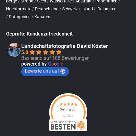
Berge
/
Strand
/
Seen
/
Wasserfälle
/
Abstrakt
/
Panoramen
/
Hochformate
/
Deutschland
/
Schweiz
/
Island
/
Dolomiten
/
Patagonien
/
Kanaren
Geprüfte Kundenzufriedenheit
Landschaftsfotografie David Köster
5.0
Basierend auf 188 Bewertungen
powered by
G
o
o
g
l
e
bewerte uns auf