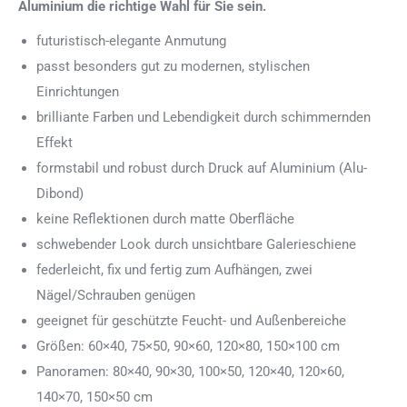
Aluminium die richtige Wahl für Sie sein.
futuristisch-elegante Anmutung
passt besonders gut zu modernen, stylischen
Einrichtungen
brilliante Farben und Lebendigkeit durch schimmernden
Effekt
formstabil und robust durch Druck auf Aluminium (Alu-
Dibond)
keine Reflektionen durch matte Oberfläche
schwebender Look durch unsichtbare Galerieschiene
federleicht, fix und fertig zum Aufhängen, zwei
Nägel/Schrauben genügen
geeignet für geschützte Feucht- und Außenbereiche
Größen: 60×40, 75×50, 90×60, 120×80, 150×100 cm
Panoramen: 80×40, 90×30, 100×50, 120×40, 120×60,
140×70, 150×50 cm