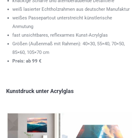
knackige Schärfe und atemberaubende Detailtiefe
weiß lasierter Echtholzrahmen aus deutscher Manufaktur
weißes Passepartout unterstreicht künstlerische
Anmutung
fast unsichtbares, reflexarmes Kunst-Acrylglas
Größen (Außenmaß mit Rahmen): 40×30, 55×40, 70×50,
85×60, 105×70 cm
Preis: ab 99 €
Kunstdruck unter Acrylglas