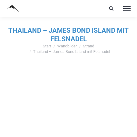
THAILAND – JAMES BOND ISLAND MIT
FELSNADEL
Start
Wandbilder
Strand
Sie befinden sich hier:
Thailand – James Bond Island mit Felsnadel