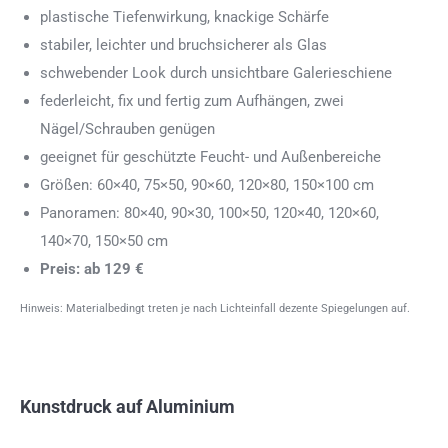
plastische Tiefenwirkung, knackige Schärfe
stabiler, leichter und bruchsicherer als Glas
schwebender Look durch unsichtbare Galerieschiene
federleicht, fix und fertig zum Aufhängen, zwei
Nägel/Schrauben genügen
geeignet für geschützte Feucht- und Außenbereiche
Größen: 60×40, 75×50, 90×60, 120×80, 150×100 cm
Panoramen: 80×40, 90×30, 100×50, 120×40, 120×60,
140×70, 150×50 cm
Preis: ab 129 €
Hinweis: Materialbedingt treten je nach Lichteinfall dezente Spiegelungen auf.
Kunstdruck auf Aluminium