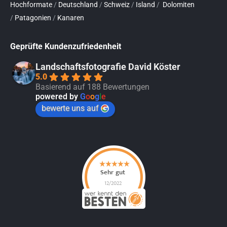
Hochformate
/
Deutschland
/
Schweiz
/
Island
/
Dolomiten
/
Patagonien
/
Kanaren
Geprüfte Kundenzufriedenheit
Landschaftsfotografie David Köster
5.0
Basierend auf 188 Bewertungen
powered by
G
o
o
g
l
e
bewerte uns auf