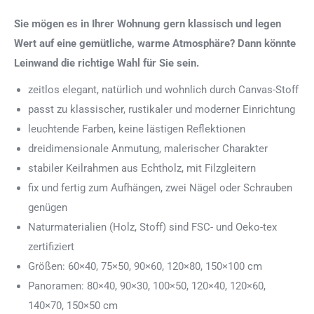
Sie mögen es in Ihrer Wohnung gern klassisch und legen
Wert auf eine gemütliche, warme Atmosphäre? Dann könnte
Leinwand die richtige Wahl für Sie sein.
zeitlos elegant, natürlich und wohnlich durch Canvas-Stoff
passt zu klassischer, rustikaler und moderner Einrichtung
leuchtende Farben, keine lästigen Reflektionen
dreidimensionale Anmutung, malerischer Charakter
stabiler Keilrahmen aus Echtholz, mit Filzgleitern
fix und fertig zum Aufhängen, zwei Nägel oder Schrauben
genügen
Naturmaterialien (Holz, Stoff) sind FSC- und Oeko-tex
zertifiziert
Größen: 60×40, 75×50, 90×60, 120×80, 150×100 cm
Panoramen: 80×40, 90×30, 100×50, 120×40, 120×60,
140×70, 150×50 cm