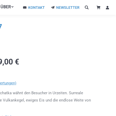
ÜBER
ÜBER
KONTAKT
NEWSLETTER
KONTAKT
NEWSLETTER
7
9,00
€
ertungen)
chatka wähnt den Besucher in Urzeiten. Surreale
e Vulkankegel, ewiges Eis und die endlose Weite von