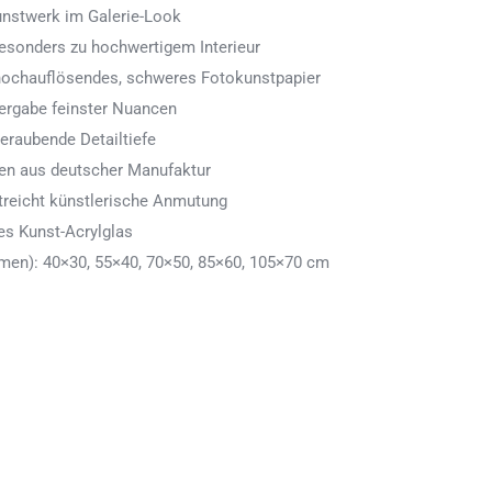
Kunstwerk im Galerie-Look
 besonders zu hochwertigem Interieur
 hochauflösendes, schweres Fotokunstpapier
ergabe feinster Nuancen
eraubende Detailtiefe
men aus deutscher Manufaktur
treicht künstlerische Anmutung
es Kunst-Acrylglas
en): 40×30, 55×40, 70×50, 85×60, 105×70 cm