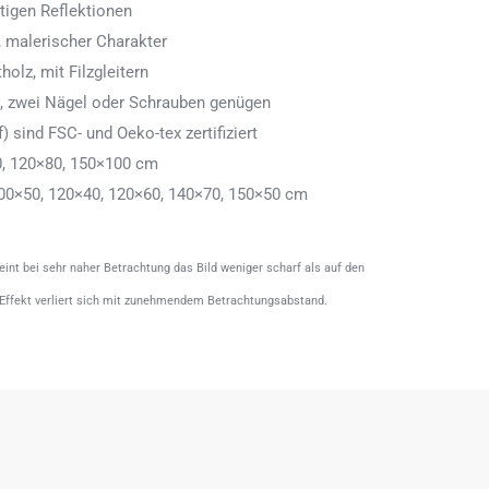
tigen Reflektionen
 malerischer Charakter
olz, mit Filzgleitern
n, zwei Nägel oder Schrauben genügen
) sind FSC- und Oeko-tex zertifiziert
0, 120×80, 150×100 cm
00×50, 120×40, 120×60, 140×70, 150×50 cm
heint bei sehr naher Betrachtung das Bild weniger scharf als auf den
 Effekt verliert sich mit zunehmendem Betrachtungsabstand.