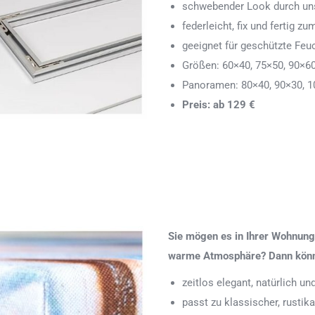
schwebender Look durch uns
federleicht, fix und fertig
geeignet für geschützte Feu
Größen: 60×40, 75×50, 90×6
Panoramen: 80×40, 90×30, 1
Preis: ab 129 €
Sie mögen es in Ihrer Wohnung 
warme Atmosphäre? Dann könnte
zeitlos elegant, natürlich u
passt zu klassischer, rustik