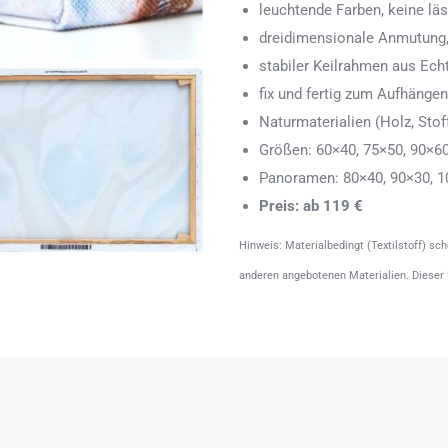
leuchtende Farben, keine läs
dreidimensionale Anmutung,
stabiler Keilrahmen aus Echth
fix und fertig zum Aufhänge
Naturmaterialien (Holz, Stoff
Größen: 60×40, 75×50, 90×6
Panoramen: 80×40, 90×30, 1
Preis: ab 119 €
Hinweis: Materialbedingt (Textilstoff) sc
anderen angebotenen Materialien. Dieser