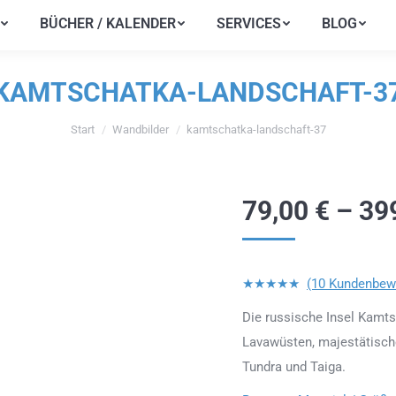
BÜCHER / KALENDER
SERVICES
BLOG
BÜCHER / KALENDER
SERVICES
BLOG
KAMTSCHATKA-LANDSCHAFT-3
Start
Wandbilder
kamtschatka-landschaft-37
Sie befinden sich hier:
79,00
€
–
39
★★★★★
(10 Kundenbew
Die russische Insel Kamts
Lavawüsten, majestätisch
Tundra und Taiga.