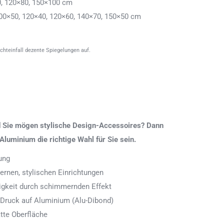
0, 120×80, 150×100 cm
00×50, 120×40, 120×60, 140×70, 150×50 cm
ichteinfall dezente Spiegelungen auf.
nd Sie mögen stylische Design-Accessoires? Dann
Aluminium die richtige Wahl für Sie sein.
ung
rnen, stylischen Einrichtungen
digkeit durch schimmernden Effekt
 Druck auf Aluminium (Alu-Dibond)
tte Oberfläche