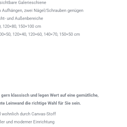
ichtbare Galerieschiene
 zum Aufhängen, zwei Nägel/Schrauben genügen
cht- und Außenbereiche
0, 120×80, 150×100 cm
00×50, 120×40, 120×60, 140×70, 150×50 cm
gern klassisch und legen Wert auf eine gemütliche,
 Leinwand die richtige Wahl für Sie sein.
nd wohnlich durch Canvas-Stoff
aler und moderner Einrichtung