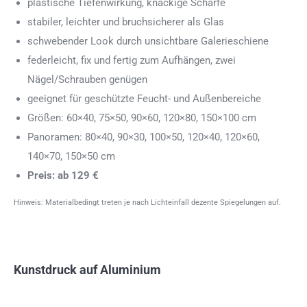
plastische Tiefenwirkung, knackige Schärfe
stabiler, leichter und bruchsicherer als Glas
schwebender Look durch unsichtbare Galerieschiene
federleicht, fix und fertig zum Aufhängen, zwei
Nägel/Schrauben genügen
geeignet für geschützte Feucht- und Außenbereiche
Größen: 60×40, 75×50, 90×60, 120×80, 150×100 cm
Panoramen: 80×40, 90×30, 100×50, 120×40, 120×60,
140×70, 150×50 cm
Preis: ab 129 €
Hinweis: Materialbedingt treten je nach Lichteinfall dezente Spiegelungen auf.
Kunstdruck auf Aluminium