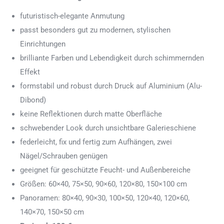
futuristisch-elegante Anmutung
passt besonders gut zu modernen, stylischen
Einrichtungen
brilliante Farben und Lebendigkeit durch schimmernden
Effekt
formstabil und robust durch Druck auf Aluminium (Alu-
Dibond)
keine Reflektionen durch matte Oberfläche
schwebender Look durch unsichtbare Galerieschiene
federleicht, fix und fertig zum Aufhängen, zwei
Nägel/Schrauben genügen
geeignet für geschützte Feucht- und Außenbereiche
Größen: 60×40, 75×50, 90×60, 120×80, 150×100 cm
Panoramen: 80×40, 90×30, 100×50, 120×40, 120×60,
140×70, 150×50 cm