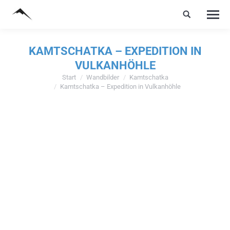
KAMTSCHATKA – EXPEDITION IN
VULKANHÖHLE
Start
Wandbilder
Kamtschatka
Sie befinden sich hier:
Kamtschatka – Expedition in Vulkanhöhle