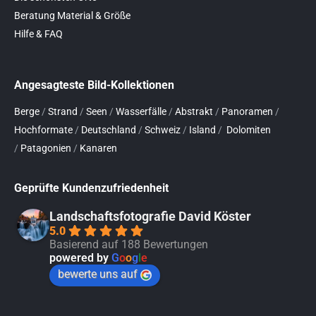
Beratung Material & Größe
Hilfe & FAQ
Angesagteste Bild-Kollektionen
Berge
/
Strand
/
Seen
/
Wasserfälle
/
Abstrakt
/
Panoramen
/
Hochformate
/
Deutschland
/
Schweiz
/
Island
/
Dolomiten
/
Patagonien
/
Kanaren
Geprüfte Kundenzufriedenheit
Landschaftsfotografie David Köster
5.0
Basierend auf 188 Bewertungen
powered by
G
o
o
g
l
e
bewerte uns auf