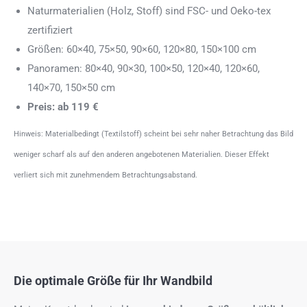
Naturmaterialien (Holz, Stoff) sind FSC- und Oeko-tex
zertifiziert
Größen: 60×40, 75×50, 90×60, 120×80, 150×100 cm
Panoramen: 80×40, 90×30, 100×50, 120×40, 120×60,
140×70, 150×50 cm
Preis: ab 119 €
Hinweis: Materialbedingt (Textilstoff) scheint bei sehr naher Betrachtung das Bild
weniger scharf als auf den anderen angebotenen Materialien. Dieser Effekt
verliert sich mit zunehmendem Betrachtungsabstand.
Die optimale Größe für Ihr Wandbild