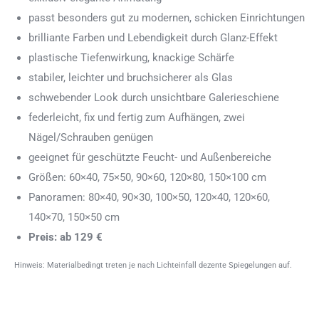
passt besonders gut zu modernen, schicken Einrichtungen
brilliante Farben und Lebendigkeit durch Glanz-Effekt
plastische Tiefenwirkung, knackige Schärfe
stabiler, leichter und bruchsicherer als Glas
schwebender Look durch unsichtbare Galerieschiene
federleicht, fix und fertig zum Aufhängen, zwei
Nägel/Schrauben genügen
geeignet für geschützte Feucht- und Außenbereiche
Größen: 60×40, 75×50, 90×60, 120×80, 150×100 cm
Panoramen: 80×40, 90×30, 100×50, 120×40, 120×60,
140×70, 150×50 cm
Preis: ab 129 €
Hinweis: Materialbedingt treten je nach Lichteinfall dezente Spiegelungen auf.