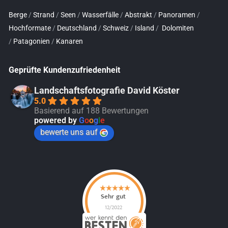
Berge
/
Strand
/
Seen
/
Wasserfälle
/
Abstrakt
/
Panoramen
/
Hochformate
/
Deutschland
/
Schweiz
/
Island
/
Dolomiten
/
Patagonien
/
Kanaren
Geprüfte Kundenzufriedenheit
Landschaftsfotografie David Köster
5.0
Basierend auf 188 Bewertungen
powered by
G
o
o
g
l
e
bewerte uns auf