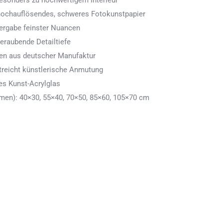
 besonders zu hochwertigem Interieur
 hochauflösendes, schweres Fotokunstpapier
ergabe feinster Nuancen
eraubende Detailtiefe
men aus deutscher Manufaktur
treicht künstlerische Anmutung
es Kunst-Acrylglas
en): 40×30, 55×40, 70×50, 85×60, 105×70 cm