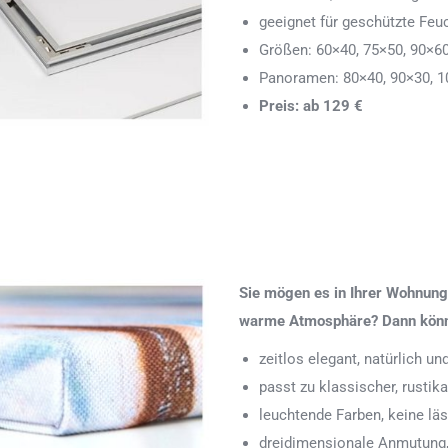
geeignet für geschützte Feu
Größen: 60×40, 75×50, 90×6
Panoramen: 80×40, 90×30, 1
Preis: ab 129 €
Sie mögen es in Ihrer Wohnung 
warme Atmosphäre? Dann könnte
zeitlos elegant, natürlich u
passt zu klassischer, rustik
leuchtende Farben, keine läs
dreidimensionale Anmutung,