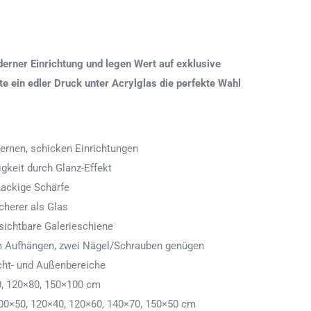
erner Einrichtung und legen Wert auf exklusive
 ein edler Druck unter Acrylglas die perfekte Wahl
ernen, schicken Einrichtungen
igkeit durch Glanz-Effekt
nackige Schärfe
icherer als Glas
ichtbare Galerieschiene
 zum Aufhängen, zwei Nägel/Schrauben genügen
cht- und Außenbereiche
0, 120×80, 150×100 cm
00×50, 120×40, 120×60, 140×70, 150×50 cm