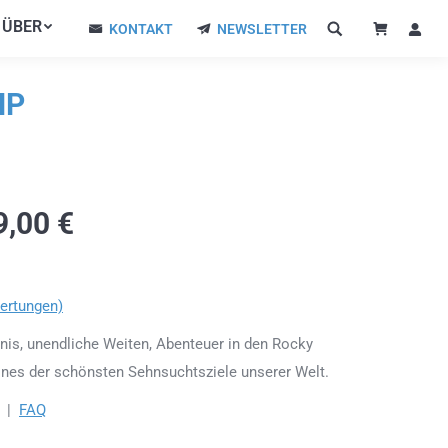
ÜBER
ÜBER
KONTAKT
NEWSLETTER
KONTAKT
NEWSLETTER
NP
9,00
€
ertungen)
is, unendliche Weiten, Abenteuer in den Rocky
ines der schönsten Sehnsuchtsziele unserer Welt.
|
FAQ