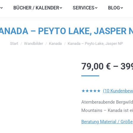
BÜCHER / KALENDER
SERVICES
BLOG
BÜCHER / KALENDER
SERVICES
BLOG
ANADA – PEYTO LAKE, JASPER 
Start
Wandbilder
Kanada
Kanada – Peyto Lake, Jasper NP
Sie befinden sich hier:
79,00
€
–
39
★★★★★
(10 Kundenbew
Atemberaubende Bergwildn
Mountains – Kanada ist e
Beratung Material / Größe