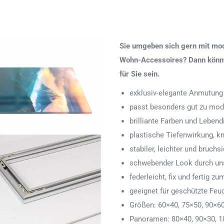
Sie umgeben sich gern mit mod
Wohn-Accessoires? Dann könnte
für Sie sein.
exklusiv-elegante Anmutung
passt besonders gut zu mod
brilliante Farben und Lebend
plastische Tiefenwirkung, k
stabiler, leichter und bruchs
schwebender Look durch uns
federleicht, fix und fertig
geeignet für geschützte Feu
Größen: 60×40, 75×50, 90×6
Panoramen: 80×40, 90×30, 1