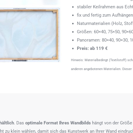
stabiler Keilrahmen aus Echth
fix und fertig zum Aufhänge
Naturmaterialien (Holz, Stoff
Größen: 60×40, 75×50, 90×6
Panoramen: 80×40, 90×30, 1
Preis: ab 119 €
Hinweis: Materialbedingt (Textilstoff) sc
anderen angebotenen Materialien. Dieser
ältlich
. Das
optimale Format
Ihres Wandbilds
hängt von der Größe 
icht zu klein wählen, damit sich das Kunstwerk an Ihrer Wand eindruc