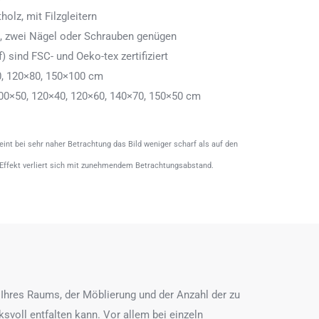
olz, mit Filzgleitern
n, zwei Nägel oder Schrauben genügen
) sind FSC- und Oeko-tex zertifiziert
0, 120×80, 150×100 cm
00×50, 120×40, 120×60, 140×70, 150×50 cm
heint bei sehr naher Betrachtung das Bild weniger scharf als auf den
 Effekt verliert sich mit zunehmendem Betrachtungsabstand.
Ihres Raums, der Möblierung und der Anzahl der zu
ksvoll entfalten kann. Vor allem bei einzeln