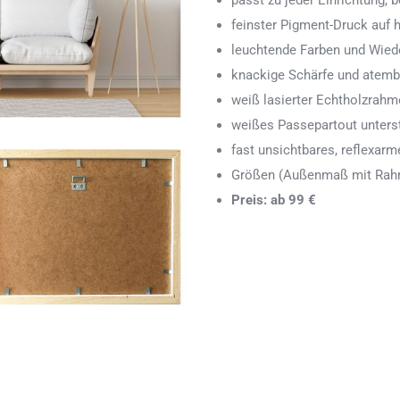
passt zu jeder Einrichtung,
feinster Pigment-Druck auf
leuchtende Farben und Wied
knackige Schärfe und atemb
weiß lasierter Echtholzrah
weißes Passepartout unters
fast unsichtbares, reflexarm
Größen (Außenmaß mit Rahm
Preis: ab 99 €