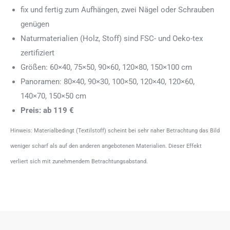
fix und fertig zum Aufhängen, zwei Nägel oder Schrauben
genügen
Naturmaterialien (Holz, Stoff) sind FSC- und Oeko-tex
zertifiziert
Größen: 60×40, 75×50, 90×60, 120×80, 150×100 cm
Panoramen: 80×40, 90×30, 100×50, 120×40, 120×60,
140×70, 150×50 cm
Preis: ab 119 €
Hinweis: Materialbedingt (Textilstoff) scheint bei sehr naher Betrachtung das Bild
weniger scharf als auf den anderen angebotenen Materialien. Dieser Effekt
verliert sich mit zunehmendem Betrachtungsabstand.