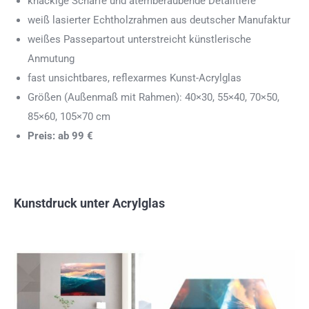
knackige Schärfe und atemberaubende Detailtiefe
weiß lasierter Echtholzrahmen aus deutscher Manufaktur
weißes Passepartout unterstreicht künstlerische
Anmutung
fast unsichtbares, reflexarmes Kunst-Acrylglas
Größen (Außenmaß mit Rahmen): 40×30, 55×40, 70×50,
85×60, 105×70 cm
Preis: ab 99 €
Kunstdruck unter Acrylglas