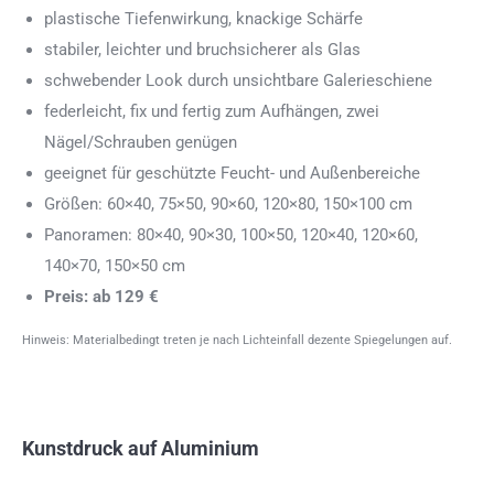
plastische Tiefenwirkung, knackige Schärfe
stabiler, leichter und bruchsicherer als Glas
schwebender Look durch unsichtbare Galerieschiene
federleicht, fix und fertig zum Aufhängen, zwei
Nägel/Schrauben genügen
geeignet für geschützte Feucht- und Außenbereiche
Größen: 60×40, 75×50, 90×60, 120×80, 150×100 cm
Panoramen: 80×40, 90×30, 100×50, 120×40, 120×60,
140×70, 150×50 cm
Preis: ab 129 €
Hinweis: Materialbedingt treten je nach Lichteinfall dezente Spiegelungen auf.
Kunstdruck auf Aluminium