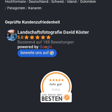
Hochformate
/
Deutschland
/
Schweiz
/
Island
/
Dolomiten
/
Patagonien
/
Kanaren
Geprüfte Kundenzufriedenheit
Landschaftsfotografie David Köster
5.0
Basierend auf 188 Bewertungen
powered by
G
o
o
g
l
e
bewerte uns auf