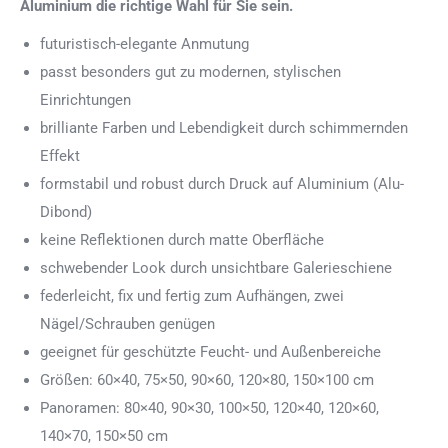
Aluminium die richtige Wahl für Sie sein.
futuristisch-elegante Anmutung
passt besonders gut zu modernen, stylischen
Einrichtungen
brilliante Farben und Lebendigkeit durch schimmernden
Effekt
formstabil und robust durch Druck auf Aluminium (Alu-
Dibond)
keine Reflektionen durch matte Oberfläche
schwebender Look durch unsichtbare Galerieschiene
federleicht, fix und fertig zum Aufhängen, zwei
Nägel/Schrauben genügen
geeignet für geschützte Feucht- und Außenbereiche
Größen: 60×40, 75×50, 90×60, 120×80, 150×100 cm
Panoramen: 80×40, 90×30, 100×50, 120×40, 120×60,
140×70, 150×50 cm