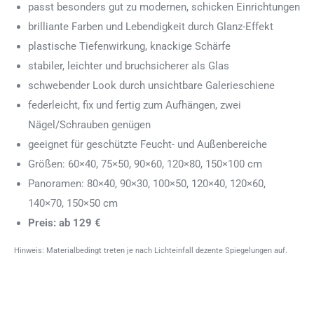
passt besonders gut zu modernen, schicken Einrichtungen
brilliante Farben und Lebendigkeit durch Glanz-Effekt
plastische Tiefenwirkung, knackige Schärfe
stabiler, leichter und bruchsicherer als Glas
schwebender Look durch unsichtbare Galerieschiene
federleicht, fix und fertig zum Aufhängen, zwei
Nägel/Schrauben genügen
geeignet für geschützte Feucht- und Außenbereiche
Größen: 60×40, 75×50, 90×60, 120×80, 150×100 cm
Panoramen: 80×40, 90×30, 100×50, 120×40, 120×60,
140×70, 150×50 cm
Preis: ab 129 €
Hinweis: Materialbedingt treten je nach Lichteinfall dezente Spiegelungen auf.