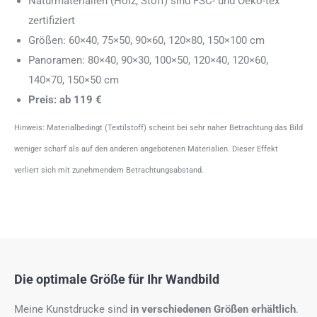
Naturmaterialien (Holz, Stoff) sind FSC- und Oeko-tex
zertifiziert
Größen: 60×40, 75×50, 90×60, 120×80, 150×100 cm
Panoramen: 80×40, 90×30, 100×50, 120×40, 120×60,
140×70, 150×50 cm
Preis: ab 119 €
Hinweis: Materialbedingt (Textilstoff) scheint bei sehr naher Betrachtung das Bild
weniger scharf als auf den anderen angebotenen Materialien. Dieser Effekt
verliert sich mit zunehmendem Betrachtungsabstand.
Die optimale Größe für Ihr Wandbild
Meine Kunstdrucke sind
in verschiedenen Größen erhältlich
.