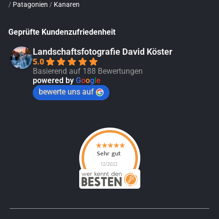
/
Patagonien
/
Kanaren
Geprüfte Kundenzufriedenheit
Landschaftsfotografie David Köster
5.0
Basierend auf 188 Bewertungen
powered by
G
o
o
g
l
e
bewerte uns auf