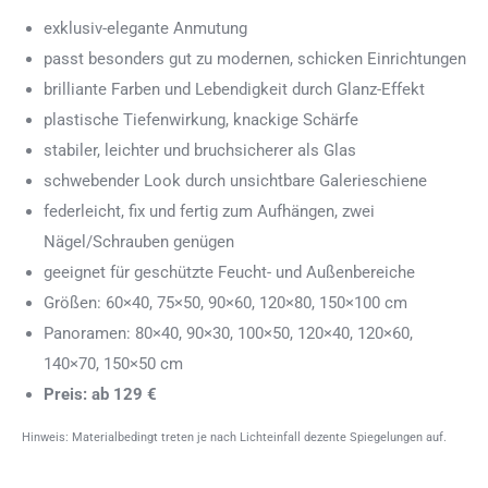
exklusiv-elegante Anmutung
passt besonders gut zu modernen, schicken Einrichtungen
brilliante Farben und Lebendigkeit durch Glanz-Effekt
plastische Tiefenwirkung, knackige Schärfe
stabiler, leichter und bruchsicherer als Glas
schwebender Look durch unsichtbare Galerieschiene
federleicht, fix und fertig zum Aufhängen, zwei
Nägel/Schrauben genügen
geeignet für geschützte Feucht- und Außenbereiche
Größen: 60×40, 75×50, 90×60, 120×80, 150×100 cm
Panoramen: 80×40, 90×30, 100×50, 120×40, 120×60,
140×70, 150×50 cm
Preis: ab 129 €
Hinweis: Materialbedingt treten je nach Lichteinfall dezente Spiegelungen auf.