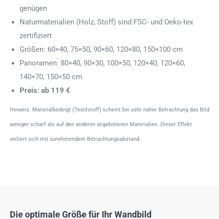
genügen
Naturmaterialien (Holz, Stoff) sind FSC- und Oeko-tex
zertifiziert
Größen: 60×40, 75×50, 90×60, 120×80, 150×100 cm
Panoramen: 80×40, 90×30, 100×50, 120×40, 120×60,
140×70, 150×50 cm
Preis: ab 119 €
Hinweis: Materialbedingt (Textilstoff) scheint bei sehr naher Betrachtung das Bild
weniger scharf als auf den anderen angebotenen Materialien. Dieser Effekt
verliert sich mit zunehmendem Betrachtungsabstand.
Die optimale Größe für Ihr Wandbild