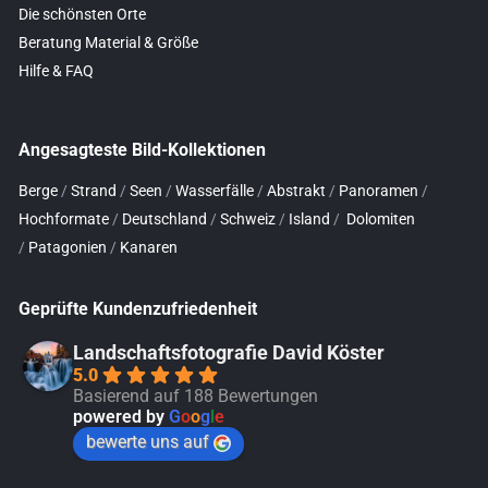
Die schönsten Orte
Beratung Material & Größe
Hilfe & FAQ
Angesagteste Bild-Kollektionen
Berge
/
Strand
/
Seen
/
Wasserfälle
/
Abstrakt
/
Panoramen
/
Hochformate
/
Deutschland
/
Schweiz
/
Island
/
Dolomiten
/
Patagonien
/
Kanaren
Geprüfte Kundenzufriedenheit
Landschaftsfotografie David Köster
5.0
Basierend auf 188 Bewertungen
powered by
G
o
o
g
l
e
bewerte uns auf