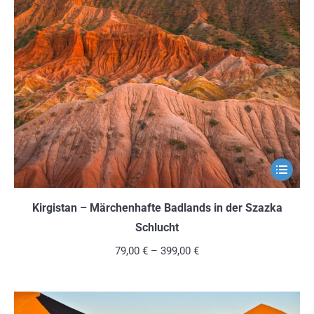
Die
Optionen
können
auf
der
Produkts
gewählt
werden
Dieses
Produkt
weist
Kirgistan – Märchenhafte Badlands in der Szazka
mehrere
Schlucht
Variante
79,00
€
–
399,00
€
auf.
Die
Optionen