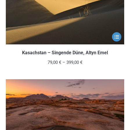
der
Produkts
gewählt
werden
Dieses
Produkt
weist
Kasachstan – Singende Düne, Altyn Emel
mehrere
79,00
€
–
399,00
€
Variante
auf.
Die
Optionen
können
auf
der
Produkts