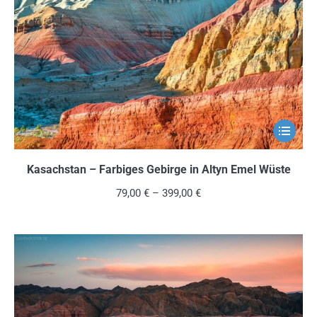
können
auf
der
Produkts
gewählt
werden
Dieses
Produkt
weist
Kasachstan – Farbiges Gebirge in Altyn Emel Wüste
mehrere
79,00
€
–
399,00
€
Variante
auf.
Die
Optionen
können
auf