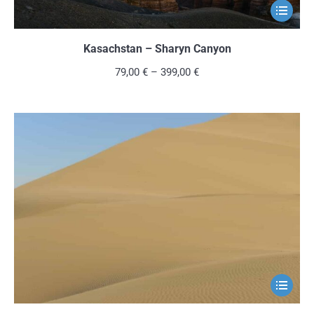
Dieses
Produkt
weist
Kasachstan – Sharyn Canyon
mehrere
79,00
€
–
399,00
€
Variante
auf.
Die
Optionen
können
auf
der
Produkts
gewählt
werden
Dieses
Produkt