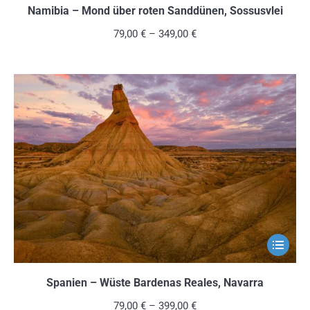
weist
Namibia – Mond über roten Sanddünen, Sossusvlei
mehrere
79,00
€
–
349,00
€
Variante
auf.
Die
Optionen
können
auf
der
Produkts
gewählt
werden
Dieses
Produkt
weist
Spanien – Wüste Bardenas Reales, Navarra
mehrere
79,00
€
–
399,00
€