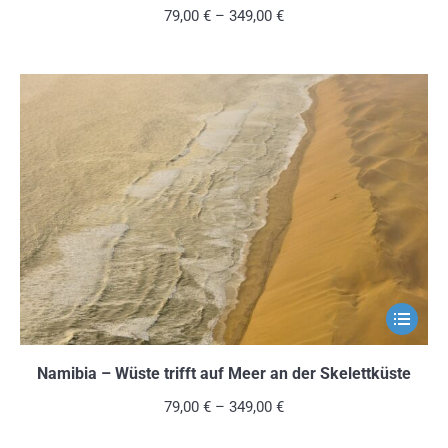
mehrere
79,00
€
–
349,00
€
Variante
auf.
Die
Optionen
können
auf
der
Produkts
gewählt
werden
Dieses
Produkt
weist
Namibia – Wüste trifft auf Meer an der Skelettküste
mehrere
79,00
€
–
349,00
€
Variante