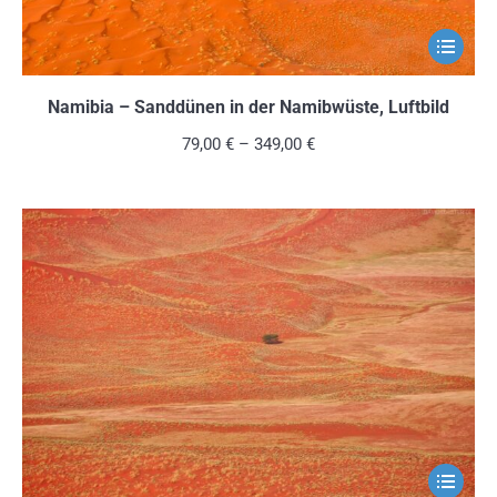
werden
Dieses
Produkt
weist
Namibia – Sanddünen in der Namibwüste, Luftbild
mehrere
79,00
€
–
349,00
€
Variante
auf.
Die
Optionen
können
auf
der
Produkts
gewählt
werden
Dieses