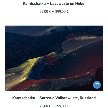
weist
Kamtschatka – Lavawüste im Nebel
mehrere
79,00
€
–
399,00
€
Variante
auf.
Die
Optionen
können
auf
der
Produkts
gewählt
werden
Dieses
Produkt
weist
Kamtschatka – Surreale Vulkanwüste, Russland
mehrere
79,00
€
–
399,00
€