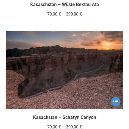
weist
Kasaschstan – Wüste Bektau Ata
mehrere
79,00
€
–
399,00
€
Variante
auf.
Die
Optionen
können
auf
der
Produkts
gewählt
werden
Dieses
Produkt
weist
Kasachstan – Scharyn Canyon
mehrere
79,00
€
–
399,00
€