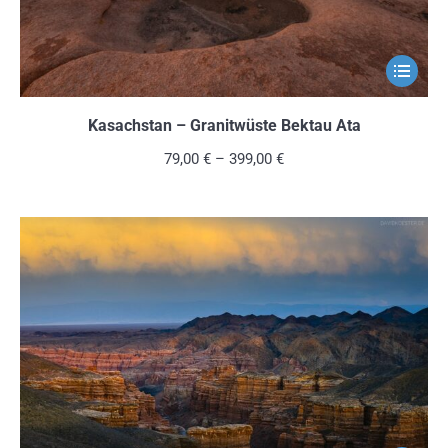
gewählt
werden
Dieses
Produkt
weist
Kasachstan – Granitwüste Bektau Ata
mehrere
79,00
€
–
399,00
€
Variante
auf.
Die
Optionen
können
auf
der
Produkts
gewählt
werden