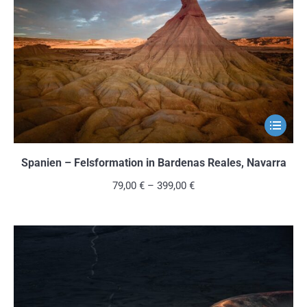
können
auf
der
Produkts
gewählt
werden
Dieses
Produkt
weist
Spanien – Felsformation in Bardenas Reales, Navarra
mehrere
79,00
€
–
399,00
€
Variante
auf.
Die
Optionen
können
auf