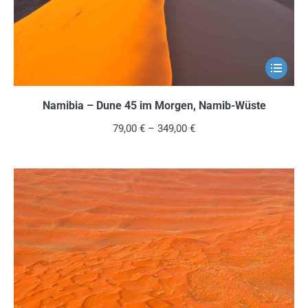
Produkts
gewählt
werden
Dieses
Produkt
weist
Namibia – Dune 45 im Morgen, Namib-Wüste
mehrere
79,00
€
–
349,00
€
Variante
auf.
Die
Optionen
können
auf
der
Produkts
gewählt