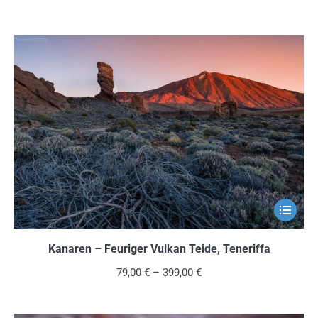
Variante
auf.
Die
Optionen
können
auf
der
Produkts
gewählt
werden
Dieses
Produkt
weist
Kanaren – Feuriger Vulkan Teide, Teneriffa
mehrere
79,00
€
–
399,00
€
Variante
auf.