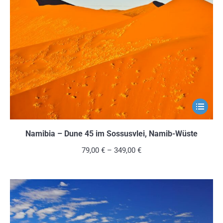
können
auf
der
Produkts
gewählt
werden
Dieses
Produkt
weist
Namibia – Dune 45 im Sossusvlei, Namib-Wüste
mehrere
79,00
€
–
349,00
€
Variante
auf.
Die
Optionen
können