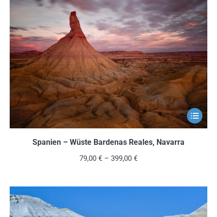
Die
Optionen
können
auf
der
Produkts
gewählt
werden
Dieses
Produkt
weist
Spanien – Wüste Bardenas Reales, Navarra
mehrere
79,00
€
–
399,00
€
Variante
auf.
Die
Optionen