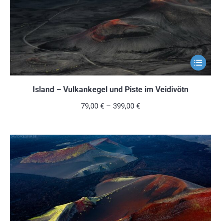
der
Produkts
gewählt
werden
Dieses
Produkt
weist
Island – Vulkankegel und Piste im Veidivötn
mehrere
79,00
€
–
399,00
€
Variante
auf.
Die
Optionen
können
auf
der
Produkts