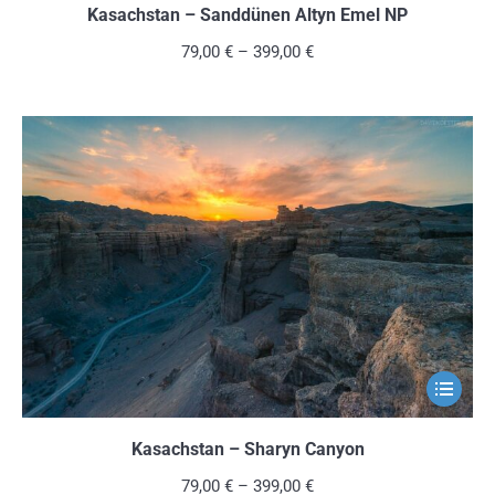
weist
Kasachstan – Sanddünen Altyn Emel NP
mehrere
79,00
€
–
399,00
€
Variante
auf.
Die
Optionen
können
auf
der
Produkts
gewählt
werden
Dieses
Produkt
weist
Kasachstan – Sharyn Canyon
mehrere
79,00
€
–
399,00
€