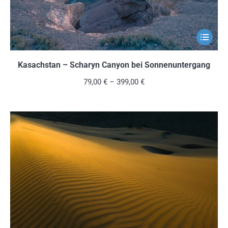
gewählt
werden
Dieses
Produkt
weist
Kasachstan – Scharyn Canyon bei Sonnenuntergang
mehrere
79,00
€
–
399,00
€
Variante
auf.
Die
Optionen
können
auf
der
Produkts
gewählt
werden