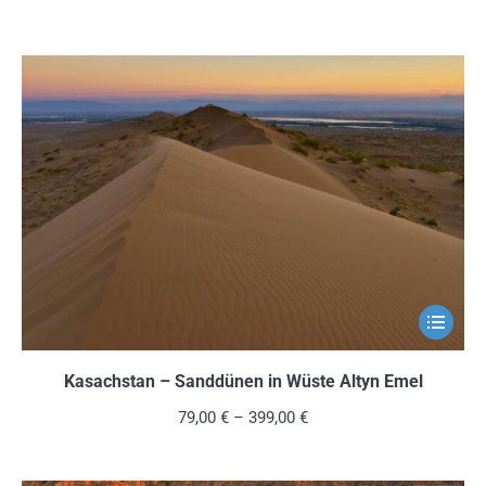
Variante
auf.
Die
Optionen
können
auf
der
Produkts
gewählt
werden
Dieses
Produkt
weist
Kasachstan – Sanddünen in Wüste Altyn Emel
mehrere
79,00
€
–
399,00
€
Variante
auf.