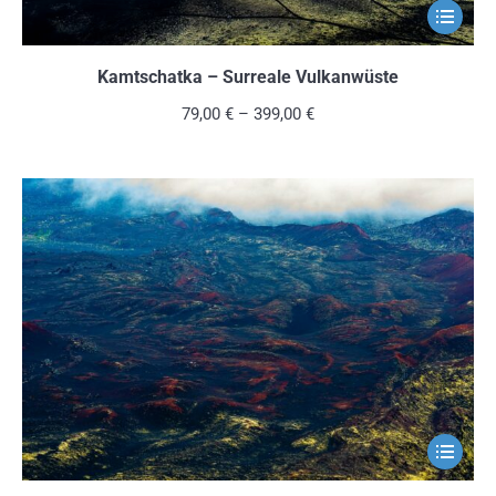
Dieses
Produkt
weist
Kamtschatka – Surreale Vulkanwüste
mehrere
79,00
€
–
399,00
€
Variante
auf.
Die
Optionen
können
auf
der
Produkts
gewählt
werden
Dieses
Produkt