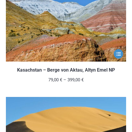
können
auf
der
Produkts
gewählt
werden
Dieses
Produkt
weist
Kasachstan – Berge von Aktau, Altyn Emel NP
mehrere
79,00
€
–
399,00
€
Variante
auf.
Die
Optionen
können
auf