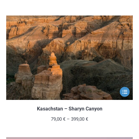
Variante
auf.
Die
Optionen
können
auf
der
Produkts
gewählt
werden
Dieses
Produkt
weist
Kasachstan – Sharyn Canyon
mehrere
79,00
€
–
399,00
€
Variante
auf.