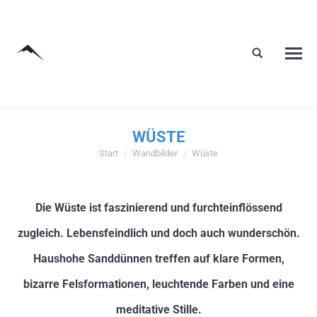
WÜSTE
Start
Wandbilder
Wüste
Sie befinden sich hier:
Die Wüste ist faszinierend und furchteinflössend
zugleich. Lebensfeindlich und doch auch wunderschön.
Haushohe Sanddünnen treffen auf klare Formen,
bizarre Felsformationen, leuchtende Farben und eine
meditative Stille.