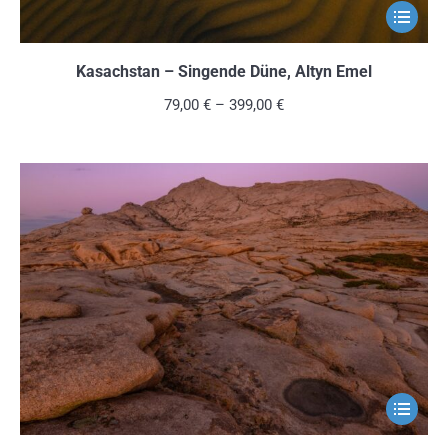
Dieses
Produkt
weist
Kasachstan – Singende Düne, Altyn Emel
mehrere
79,00
€
–
399,00
€
Variante
auf.
Die
Optionen
können
auf
der
Produkts
gewählt
werden
Dieses
Produkt