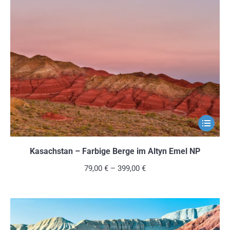
Die
Optionen
können
auf
der
Produkts
gewählt
werden
Dieses
Produkt
weist
Kasachstan – Farbige Berge im Altyn Emel NP
mehrere
79,00
€
–
399,00
€
Variante
auf.
Die
Optionen