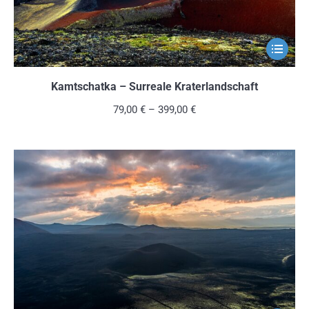
gewählt
werden
Dieses
Produkt
weist
Kamtschatka – Surreale Kraterlandschaft
mehrere
79,00
€
–
399,00
€
Variante
auf.
Die
Optionen
können
auf
der
Produkts
gewählt
werden