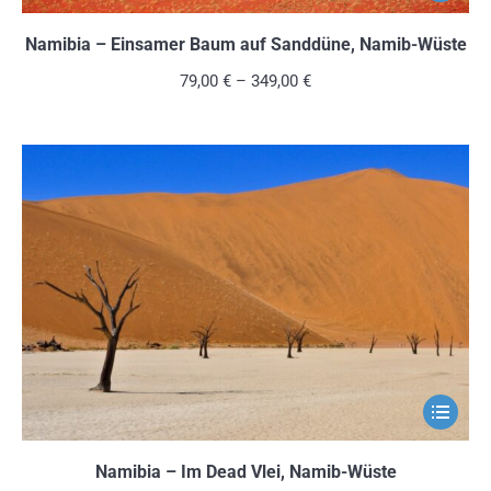
Produkt
weist
Namibia – Einsamer Baum auf Sanddüne, Namib-Wüste
mehrere
79,00
€
–
349,00
€
Variante
auf.
Die
Optionen
können
auf
der
Produkts
gewählt
werden
Dieses
Produkt
weist
Namibia – Im Dead Vlei, Namib-Wüste