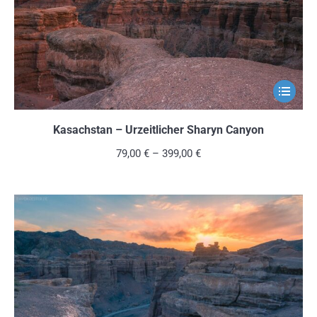
der
Produkts
gewählt
werden
Dieses
Produkt
weist
Kasachstan – Urzeitlicher Sharyn Canyon
mehrere
79,00
€
–
399,00
€
Variante
auf.
Die
Optionen
können
auf
der
Produkts