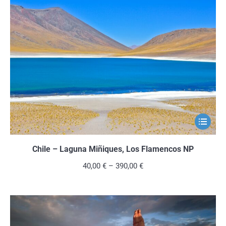
Die
Optionen
können
auf
der
Produkts
gewählt
werden
Dieses
Produkt
weist
Chile – Laguna Miñiques, Los Flamencos NP
mehrere
40,00
€
–
390,00
€
Variante
auf.
Die
Optionen