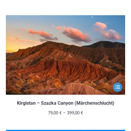
Variante
auf.
Die
Optionen
können
auf
der
Produkts
gewählt
werden
Dieses
Produkt
weist
Kirgistan – Szazka Canyon (Märchenschlucht)
mehrere
79,00
€
–
399,00
€
Variante
auf.