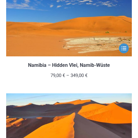
auf
der
Produkts
gewählt
werden
Dieses
Produkt
weist
Namibia – Hidden Vlei, Namib-Wüste
mehrere
79,00
€
–
349,00
€
Variante
auf.
Die
Optionen
können
auf
der