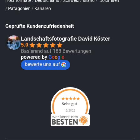
Hochformate
/
Deutschland
/
Schweiz
/
Island
/
Dolomiten
/
Patagonien
/
Kanaren
Geprüfte Kundenzufriedenheit
Landschaftsfotografie David Köster
5.0
Basierend auf 188 Bewertungen
powered by
G
o
o
g
l
e
bewerte uns auf