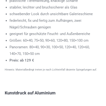
plastische Tiefenwirkung, knackige Schärfe
stabiler, leichter und bruchsicherer als Glas
schwebender Look durch unsichtbare Galerieschiene
federleicht, fix und fertig zum Aufhängen, zwei
Nägel/Schrauben genügen
geeignet für geschützte Feucht- und Außenbereiche
Größen: 60×40, 75×50, 90×60, 120×80, 150×100 cm
Panoramen: 80×40, 90×30, 100×50, 120×40, 120×60,
140×70, 150×50 cm
Preis: ab 129 €
Hinweis: Materialbedingt treten je nach Lichteinfall dezente Spiegelungen auf.
Kunstdruck auf Aluminium