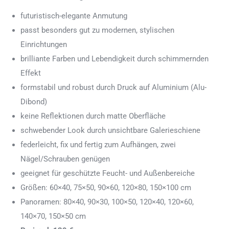
futuristisch-elegante Anmutung
passt besonders gut zu modernen, stylischen
Einrichtungen
brilliante Farben und Lebendigkeit durch schimmernden
Effekt
formstabil und robust durch Druck auf Aluminium (Alu-
Dibond)
keine Reflektionen durch matte Oberfläche
schwebender Look durch unsichtbare Galerieschiene
federleicht, fix und fertig zum Aufhängen, zwei
Nägel/Schrauben genügen
geeignet für geschützte Feucht- und Außenbereiche
Größen: 60×40, 75×50, 90×60, 120×80, 150×100 cm
Panoramen: 80×40, 90×30, 100×50, 120×40, 120×60,
140×70, 150×50 cm