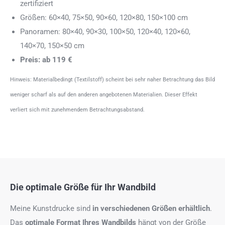
zertifiziert
Größen: 60×40, 75×50, 90×60, 120×80, 150×100 cm
Panoramen: 80×40, 90×30, 100×50, 120×40, 120×60,
140×70, 150×50 cm
Preis: ab 119 €
Hinweis: Materialbedingt (Textilstoff) scheint bei sehr naher Betrachtung das Bild
weniger scharf als auf den anderen angebotenen Materialien. Dieser Effekt
verliert sich mit zunehmendem Betrachtungsabstand.
Die optimale Größe für Ihr Wandbild
Meine Kunstdrucke sind
in verschiedenen Größen erhältlich
.
Das
optimale Format
Ihres Wandbilds
hängt von der Größe