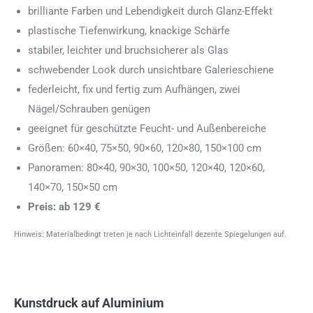
brilliante Farben und Lebendigkeit durch Glanz-Effekt
plastische Tiefenwirkung, knackige Schärfe
stabiler, leichter und bruchsicherer als Glas
schwebender Look durch unsichtbare Galerieschiene
federleicht, fix und fertig zum Aufhängen, zwei
Nägel/Schrauben genügen
geeignet für geschützte Feucht- und Außenbereiche
Größen: 60×40, 75×50, 90×60, 120×80, 150×100 cm
Panoramen: 80×40, 90×30, 100×50, 120×40, 120×60,
140×70, 150×50 cm
Preis: ab 129 €
Hinweis: Materialbedingt treten je nach Lichteinfall dezente Spiegelungen auf.
Kunstdruck auf Aluminium