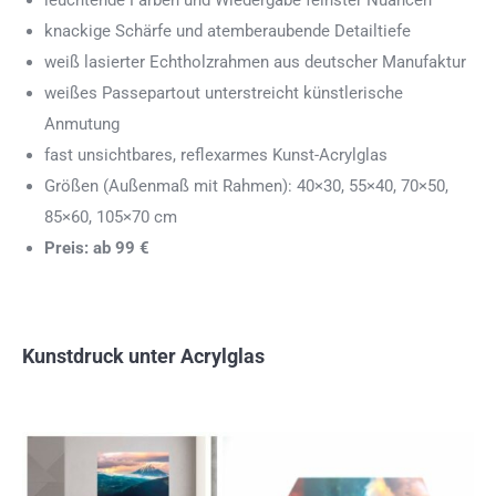
leuchtende Farben und Wiedergabe feinster Nuancen
knackige Schärfe und atemberaubende Detailtiefe
weiß lasierter Echtholzrahmen aus deutscher Manufaktur
weißes Passepartout unterstreicht künstlerische
Anmutung
fast unsichtbares, reflexarmes Kunst-Acrylglas
Größen (Außenmaß mit Rahmen): 40×30, 55×40, 70×50,
85×60, 105×70 cm
Preis: ab 99 €
Kunstdruck unter Acrylglas