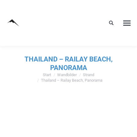
THAILAND – RAILAY BEACH,
PANORAMA
Start
Wandbilder
Strand
Sie befinden sich hier:
Thailand – Railay Beach, Panorama