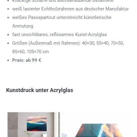
knackige Schärfe und atemberaubende Detailtiefe
weiß lasierter Echtholzrahmen aus deutscher Manufaktur
weißes Passepartout unterstreicht künstlerische
Anmutung
fast unsichtbares, reflexarmes Kunst-Acrylglas
Größen (Außenmaß mit Rahmen): 40×30, 55×40, 70×50,
85×60, 105×70 cm
Preis: ab 99 €
Kunstdruck unter Acrylglas