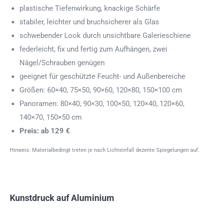
plastische Tiefenwirkung, knackige Schärfe
stabiler, leichter und bruchsicherer als Glas
schwebender Look durch unsichtbare Galerieschiene
federleicht, fix und fertig zum Aufhängen, zwei
Nägel/Schrauben genügen
geeignet für geschützte Feucht- und Außenbereiche
Größen: 60×40, 75×50, 90×60, 120×80, 150×100 cm
Panoramen: 80×40, 90×30, 100×50, 120×40, 120×60,
140×70, 150×50 cm
Preis: ab 129 €
Hinweis: Materialbedingt treten je nach Lichteinfall dezente Spiegelungen auf.
Kunstdruck auf Aluminium