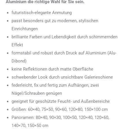
Aluminium die richtige Wahl für Sie sein.
futuristisch-elegante Anmutung
passt besonders gut zu modernen, stylischen
Einrichtungen
brilliante Farben und Lebendigkeit durch schimmernden
Effekt
formstabil und robust durch Druck auf Aluminium (Alu-
Dibond)
keine Reflektionen durch matte Oberfläche
schwebender Look durch unsichtbare Galerieschiene
federleicht, fix und fertig zum Aufhängen, zwei
Nägel/Schrauben genügen
geeignet für geschützte Feucht- und Außenbereiche
Größen: 60×40, 75×50, 90×60, 120×80, 150×100 cm
Panoramen: 80×40, 90×30, 100×50, 120×40, 120×60,
140×70, 150×50 cm