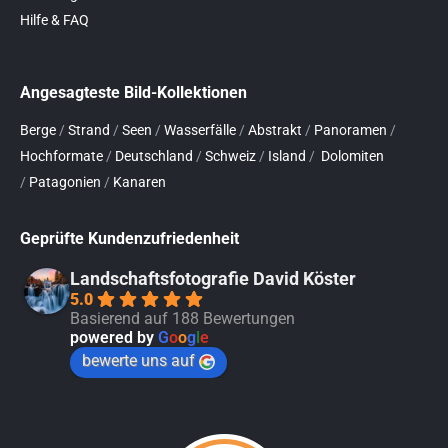
Hilfe & FAQ
Angesagteste Bild-Kollektionen
Berge
/
Strand
/
Seen
/
Wasserfälle
/
Abstrakt
/
Panoramen
/
Hochformate
/
Deutschland
/
Schweiz
/
Island
/
Dolomiten
/
Patagonien
/
Kanaren
Geprüfte Kundenzufriedenheit
Landschaftsfotografie David Köster
5.0
Basierend auf 188 Bewertungen
powered by
G
o
o
g
l
e
bewerte uns auf