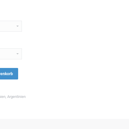
renkorb
ien
,
Argentinien