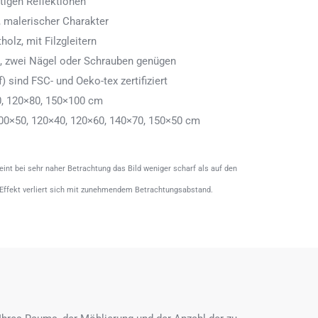
tigen Reflektionen
 malerischer Charakter
olz, mit Filzgleitern
n, zwei Nägel oder Schrauben genügen
) sind FSC- und Oeko-tex zertifiziert
0, 120×80, 150×100 cm
00×50, 120×40, 120×60, 140×70, 150×50 cm
heint bei sehr naher Betrachtung das Bild weniger scharf als auf den
 Effekt verliert sich mit zunehmendem Betrachtungsabstand.