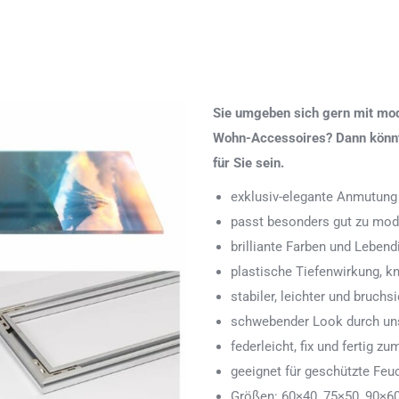
Sie umgeben sich gern mit mod
Wohn-Accessoires? Dann könnte
für Sie sein.
exklusiv-elegante Anmutung
passt besonders gut zu mod
brilliante Farben und Lebend
plastische Tiefenwirkung, k
stabiler, leichter und bruchs
schwebender Look durch uns
federleicht, fix und fertig
geeignet für geschützte Feu
Größen: 60×40, 75×50, 90×6