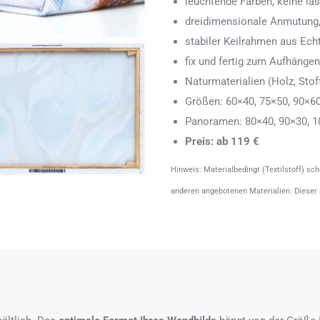
leuchtende Farben, keine läs
dreidimensionale Anmutung,
stabiler Keilrahmen aus Echth
fix und fertig zum Aufhänge
Naturmaterialien (Holz, Stoff
Größen: 60×40, 75×50, 90×6
Panoramen: 80×40, 90×30, 1
Preis: ab 119 €
Hinweis: Materialbedingt (Textilstoff) sc
anderen angebotenen Materialien. Dieser