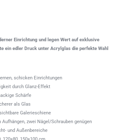
erner Einrichtung und legen Wert auf exklusive
 ein edler Druck unter Acrylglas die perfekte Wahl
ernen, schicken Einrichtungen
igkeit durch Glanz-Effekt
nackige Schärfe
icherer als Glas
ichtbare Galerieschiene
 zum Aufhängen, zwei Nägel/Schrauben genügen
cht- und Außenbereiche
0, 120×80, 150×100 cm