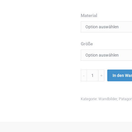
Material
Größe
Menge
In den Wa
Kategorie:
Wandbilder
,
Patagon