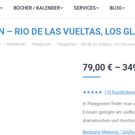
BÜCHER / KALENDER
SERVICES
BLOG
BÜCHER / KALENDER
SERVICES
BLOG
 – RIO DE LAS VUELTAS, LOS G
t
Wandbilder
Patagonien
Patagonien – Rio de las Vueltas, Los Glaciar
efinden sich hier:
79,00
€
–
34
★★★★★
(10 Kundenbew
In Patagonien findet man 
Einsam gelegen am südlich
dramatischen und mystisc
Beratung Material / Größe