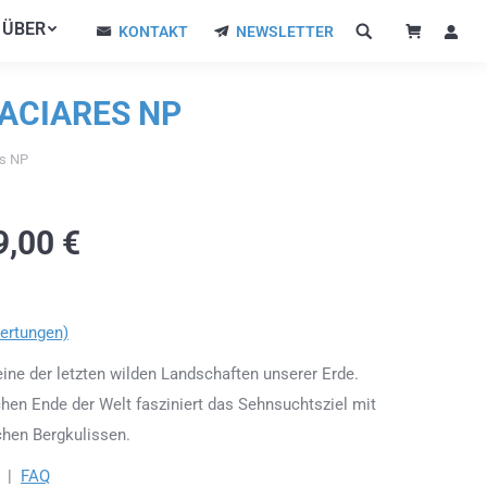
ÜBER
ÜBER
KONTAKT
NEWSLETTER
KONTAKT
NEWSLETTER
LACIARES NP
es NP
9,00
€
ertungen)
eine der letzten wilden Landschaften unserer Erde.
en Ende der Welt fasziniert das Sehnsuchtsziel mit
hen Bergkulissen.
|
FAQ