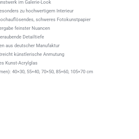
Kunstwerk im Galerie-Look
 besonders zu hochwertigem Interieur
 hochauflösendes, schweres Fotokunstpapier
ergabe feinster Nuancen
eraubende Detailtiefe
men aus deutscher Manufaktur
treicht künstlerische Anmutung
es Kunst-Acrylglas
en): 40×30, 55×40, 70×50, 85×60, 105×70 cm