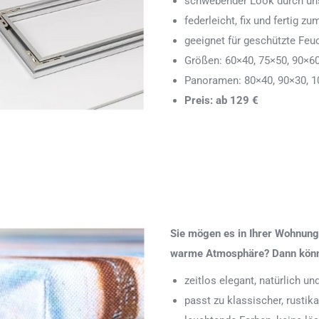
schwebender Look durch uns
federleicht, fix und fertig
geeignet für geschützte Feu
Größen: 60×40, 75×50, 90×6
Panoramen: 80×40, 90×30, 1
Preis: ab 129 €
Sie mögen es in Ihrer Wohnung 
warme Atmosphäre? Dann könnte
zeitlos elegant, natürlich u
passt zu klassischer, rustik