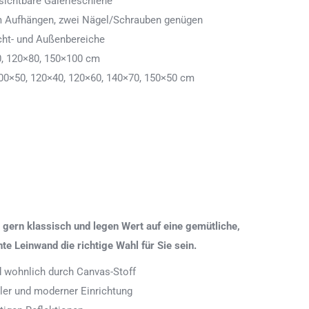
ichtbare Galerieschiene
 zum Aufhängen, zwei Nägel/Schrauben genügen
cht- und Außenbereiche
0, 120×80, 150×100 cm
00×50, 120×40, 120×60, 140×70, 150×50 cm
gern klassisch und legen Wert auf eine gemütliche,
 Leinwand die richtige Wahl für Sie sein.
nd wohnlich durch Canvas-Stoff
aler und moderner Einrichtung