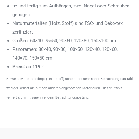
fix und fertig zum Aufhängen, zwei Nägel oder Schrauben
genügen
Naturmaterialien (Holz, Stoff) sind FSC- und Oeko-tex
zertifiziert
Größen: 60×40, 75×50, 90×60, 120×80, 150×100 cm
Panoramen: 80×40, 90×30, 100×50, 120×40, 120×60,
140×70, 150×50 cm
Preis: ab 119 €
Hinweis: Materialbedingt (Textilstoff) scheint bei sehr naher Betrachtung das Bild
weniger scharf als auf den anderen angebotenen Materialien. Dieser Effekt
verliert sich mit zunehmendem Betrachtungsabstand.