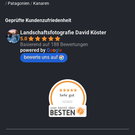
/
Patagonien
/
Kanaren
Geprüfte Kundenzufriedenheit
Landschaftsfotografie David Köster
5.0
Basierend auf 188 Bewertungen
powered by
G
o
o
g
l
e
bewerte uns auf