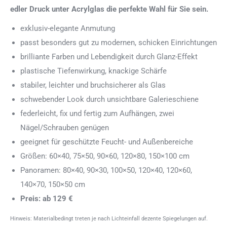
edler Druck unter Acrylglas die perfekte Wahl für Sie sein.
exklusiv-elegante Anmutung
passt besonders gut zu modernen, schicken Einrichtungen
brilliante Farben und Lebendigkeit durch Glanz-Effekt
plastische Tiefenwirkung, knackige Schärfe
stabiler, leichter und bruchsicherer als Glas
schwebender Look durch unsichtbare Galerieschiene
federleicht, fix und fertig zum Aufhängen, zwei
Nägel/Schrauben genügen
geeignet für geschützte Feucht- und Außenbereiche
Größen: 60×40, 75×50, 90×60, 120×80, 150×100 cm
Panoramen: 80×40, 90×30, 100×50, 120×40, 120×60,
140×70, 150×50 cm
Preis: ab 129 €
Hinweis: Materialbedingt treten je nach Lichteinfall dezente Spiegelungen auf.