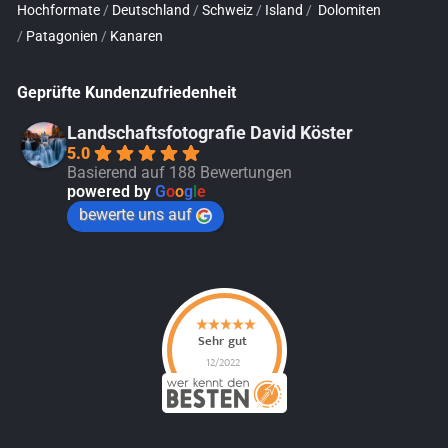
Hochformate
/
Deutschland
/
Schweiz
/
Island
/
Dolomiten
/
Patagonien
/
Kanaren
Geprüfte Kundenzufriedenheit
Landschaftsfotografie David Köster
5.0
Basierend auf 188 Bewertungen
powered by
G
o
o
g
l
e
bewerte uns auf