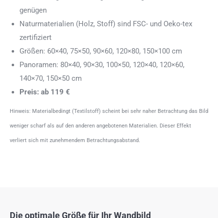
genügen
Naturmaterialien (Holz, Stoff) sind FSC- und Oeko-tex
zertifiziert
Größen: 60×40, 75×50, 90×60, 120×80, 150×100 cm
Panoramen: 80×40, 90×30, 100×50, 120×40, 120×60,
140×70, 150×50 cm
Preis: ab 119 €
Hinweis: Materialbedingt (Textilstoff) scheint bei sehr naher Betrachtung das Bild
weniger scharf als auf den anderen angebotenen Materialien. Dieser Effekt
verliert sich mit zunehmendem Betrachtungsabstand.
Die optimale Größe für Ihr Wandbild