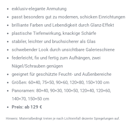
exklusiv-elegante Anmutung
passt besonders gut zu modernen, schicken Einrichtungen
brilliante Farben und Lebendigkeit durch Glanz-Effekt
plastische Tiefenwirkung, knackige Schärfe
stabiler, leichter und bruchsicherer als Glas
schwebender Look durch unsichtbare Galerieschiene
federleicht, fix und fertig zum Aufhängen, zwei
Nägel/Schrauben genügen
geeignet für geschützte Feucht- und Außenbereiche
Größen: 60×40, 75×50, 90×60, 120×80, 150×100 cm
Panoramen: 80×40, 90×30, 100×50, 120×40, 120×60,
140×70, 150×50 cm
Preis: ab 129 €
Hinweis: Materialbedingt treten je nach Lichteinfall dezente Spiegelungen auf.