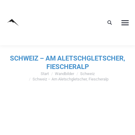
SCHWEIZ – AM ALETSCHGLETSCHER,
FIESCHERALP
Start
Wandbilder
Schweiz
Sie befinden sich hier:
Schweiz – Am Aletschgletscher, Fiescheralp