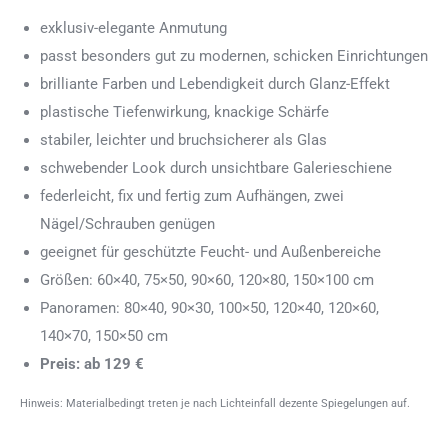
exklusiv-elegante Anmutung
passt besonders gut zu modernen, schicken Einrichtungen
brilliante Farben und Lebendigkeit durch Glanz-Effekt
plastische Tiefenwirkung, knackige Schärfe
stabiler, leichter und bruchsicherer als Glas
schwebender Look durch unsichtbare Galerieschiene
federleicht, fix und fertig zum Aufhängen, zwei
Nägel/Schrauben genügen
geeignet für geschützte Feucht- und Außenbereiche
Größen: 60×40, 75×50, 90×60, 120×80, 150×100 cm
Panoramen: 80×40, 90×30, 100×50, 120×40, 120×60,
140×70, 150×50 cm
Preis: ab 129 €
Hinweis: Materialbedingt treten je nach Lichteinfall dezente Spiegelungen auf.