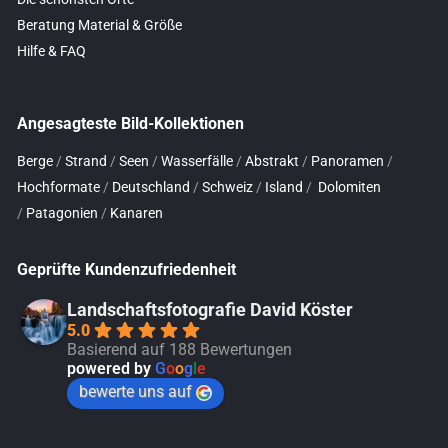
Beratung Material & Größe
Hilfe & FAQ
Angesagteste Bild-Kollektionen
Berge
/
Strand
/
Seen
/
Wasserfälle
/
Abstrakt
/
Panoramen
/
Hochformate
/
Deutschland
/
Schweiz
/
Island
/
Dolomiten
/
Patagonien
/
Kanaren
Geprüfte Kundenzufriedenheit
Landschaftsfotografie David Köster
5.0
Basierend auf 188 Bewertungen
powered by
G
o
o
g
l
e
bewerte uns auf