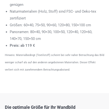
genügen
Naturmaterialien (Holz, Stoff) sind FSC- und Oeko-tex
zertifiziert
Größen: 60×40, 75×50, 90×60, 120×80, 150×100 cm
Panoramen: 80×40, 90×30, 100×50, 120×40, 120×60,
140×70, 150×50 cm
Preis: ab 119 €
Hinweis: Materialbedingt (Textilstoff) scheint bei sehr naher Betrachtung das Bild
weniger scharf als auf den anderen angebotenen Materialien. Dieser Effekt
verliert sich mit zunehmendem Betrachtungsabstand.
Die optimale Größe für Ihr Wandbild