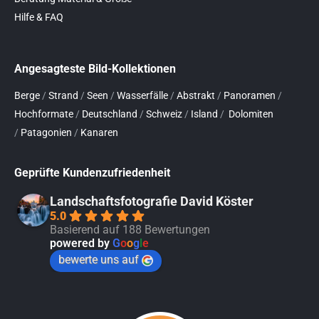
Hilfe & FAQ
Angesagteste Bild-Kollektionen
Berge
/
Strand
/
Seen
/
Wasserfälle
/
Abstrakt
/
Panoramen
/
Hochformate
/
Deutschland
/
Schweiz
/
Island
/
Dolomiten
/
Patagonien
/
Kanaren
Geprüfte Kundenzufriedenheit
Landschaftsfotografie David Köster
5.0
Basierend auf 188 Bewertungen
powered by
G
o
o
g
l
e
bewerte uns auf