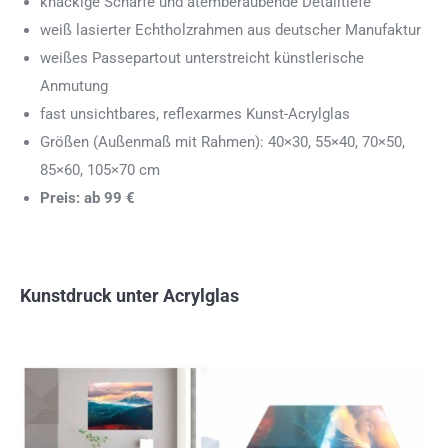
knackige Schärfe und atemberaubende Detailtiefe
weiß lasierter Echtholzrahmen aus deutscher Manufaktur
weißes Passepartout unterstreicht künstlerische
Anmutung
fast unsichtbares, reflexarmes Kunst-Acrylglas
Größen (Außenmaß mit Rahmen): 40×30, 55×40, 70×50,
85×60, 105×70 cm
Preis: ab 99 €
Kunstdruck unter Acrylglas