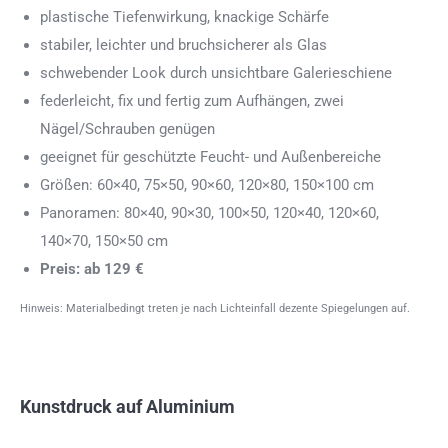
plastische Tiefenwirkung, knackige Schärfe
stabiler, leichter und bruchsicherer als Glas
schwebender Look durch unsichtbare Galerieschiene
federleicht, fix und fertig zum Aufhängen, zwei
Nägel/Schrauben genügen
geeignet für geschützte Feucht- und Außenbereiche
Größen: 60×40, 75×50, 90×60, 120×80, 150×100 cm
Panoramen: 80×40, 90×30, 100×50, 120×40, 120×60,
140×70, 150×50 cm
Preis: ab 129 €
Hinweis: Materialbedingt treten je nach Lichteinfall dezente Spiegelungen auf.
Kunstdruck auf Aluminium