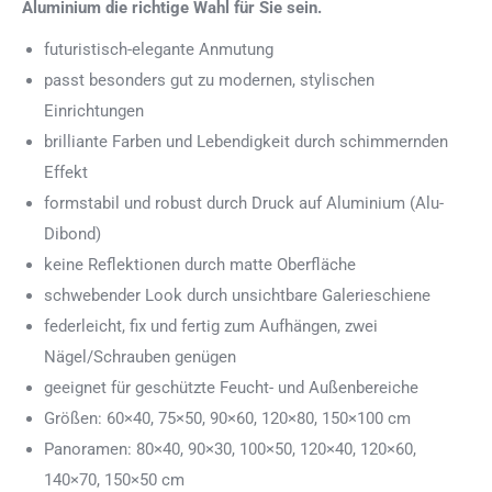
Aluminium die richtige Wahl für Sie sein.
futuristisch-elegante Anmutung
passt besonders gut zu modernen, stylischen
Einrichtungen
brilliante Farben und Lebendigkeit durch schimmernden
Effekt
formstabil und robust durch Druck auf Aluminium (Alu-
Dibond)
keine Reflektionen durch matte Oberfläche
schwebender Look durch unsichtbare Galerieschiene
federleicht, fix und fertig zum Aufhängen, zwei
Nägel/Schrauben genügen
geeignet für geschützte Feucht- und Außenbereiche
Größen: 60×40, 75×50, 90×60, 120×80, 150×100 cm
Panoramen: 80×40, 90×30, 100×50, 120×40, 120×60,
140×70, 150×50 cm