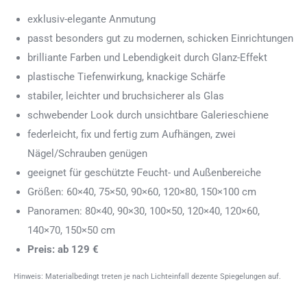
exklusiv-elegante Anmutung
passt besonders gut zu modernen, schicken Einrichtungen
brilliante Farben und Lebendigkeit durch Glanz-Effekt
plastische Tiefenwirkung, knackige Schärfe
stabiler, leichter und bruchsicherer als Glas
schwebender Look durch unsichtbare Galerieschiene
federleicht, fix und fertig zum Aufhängen, zwei
Nägel/Schrauben genügen
geeignet für geschützte Feucht- und Außenbereiche
Größen: 60×40, 75×50, 90×60, 120×80, 150×100 cm
Panoramen: 80×40, 90×30, 100×50, 120×40, 120×60,
140×70, 150×50 cm
Preis: ab 129 €
Hinweis: Materialbedingt treten je nach Lichteinfall dezente Spiegelungen auf.