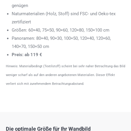
genügen
Naturmaterialien (Holz, Stoff) sind FSC- und Oeko-tex
zertifiziert
Größen: 60×40, 75×50, 90×60, 120×80, 150×100 cm
Panoramen: 80×40, 90×30, 100×50, 120×40, 120×60,
140×70, 150×50 cm
Preis: ab 119 €
Hinweis: Materialbedingt (Textilstoff) scheint bei sehr naher Betrachtung das Bild
weniger scharf als auf den anderen angebotenen Materialien. Dieser Effekt
verliert sich mit zunehmendem Betrachtungsabstand.
Die optimale Größe für Ihr Wandbild