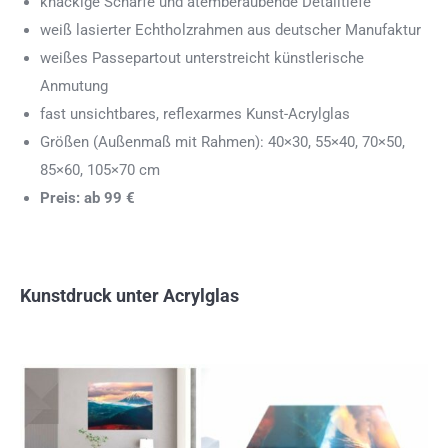
knackige Schärfe und atemberaubende Detailtiefe
weiß lasierter Echtholzrahmen aus deutscher Manufaktur
weißes Passepartout unterstreicht künstlerische
Anmutung
fast unsichtbares, reflexarmes Kunst-Acrylglas
Größen (Außenmaß mit Rahmen): 40×30, 55×40, 70×50,
85×60, 105×70 cm
Preis: ab 99 €
Kunstdruck unter Acrylglas