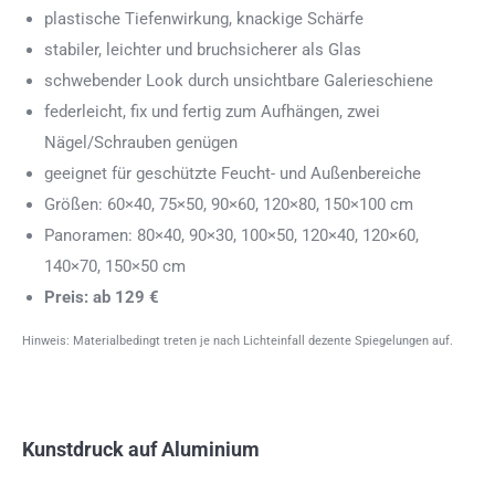
plastische Tiefenwirkung, knackige Schärfe
stabiler, leichter und bruchsicherer als Glas
schwebender Look durch unsichtbare Galerieschiene
federleicht, fix und fertig zum Aufhängen, zwei
Nägel/Schrauben genügen
geeignet für geschützte Feucht- und Außenbereiche
Größen: 60×40, 75×50, 90×60, 120×80, 150×100 cm
Panoramen: 80×40, 90×30, 100×50, 120×40, 120×60,
140×70, 150×50 cm
Preis: ab 129 €
Hinweis: Materialbedingt treten je nach Lichteinfall dezente Spiegelungen auf.
Kunstdruck auf Aluminium