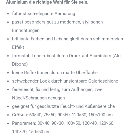
Aluminium die richtige Wahl für Sie sein.
futuristisch-elegante Anmutung
passt besonders gut zu modernen, stylischen
Einrichtungen
brilliante Farben und Lebendigkeit durch schimmernden
Effekt
formstabil und robust durch Druck auf Aluminium (Alu-
Dibond)
keine Reflektionen durch matte Oberfläche
schwebender Look durch unsichtbare Galerieschiene
federleicht, fix und fertig zum Aufhängen, zwei
Nägel/Schrauben genügen
geeignet für geschützte Feucht- und Außenbereiche
Größen: 60×40, 75×50, 90×60, 120×80, 150×100 cm
Panoramen: 80×40, 90×30, 100×50, 120×40, 120×60,
140×70, 150×50 cm