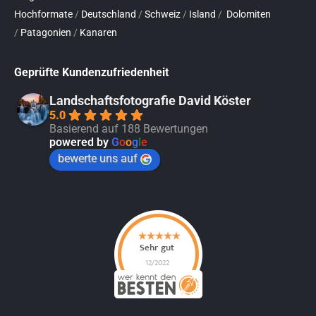
Hochformate
/
Deutschland
/
Schweiz
/
Island
/
Dolomiten
/
Patagonien
/
Kanaren
Geprüfte Kundenzufriedenheit
Landschaftsfotografie David Köster
5.0
Basierend auf 188 Bewertungen
powered by
G
o
o
g
l
e
bewerte uns auf