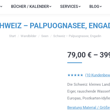
BÜCHER / KALENDER
SERVICES
BLOG
BÜCHER / KALENDER
SERVICES
BLOG
HWEIZ – PALPUOGNASEE, ENGA
Start
Wandbilder
Seen
Schweiz – Palpuognasee, Engadin
Sie befinden sich hier:
79,00
€
–
39
★★★★★
(10 Kundenbew
Die Schweiz: kleines Land
Eiger, rauschende Wasserf
Europas, Postkarten-Idyll
Beratung Material / Größe