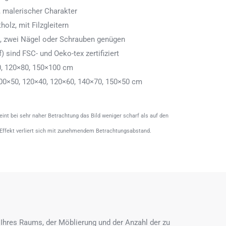
 malerischer Charakter
olz, mit Filzgleitern
n, zwei Nägel oder Schrauben genügen
) sind FSC- und Oeko-tex zertifiziert
0, 120×80, 150×100 cm
00×50, 120×40, 120×60, 140×70, 150×50 cm
heint bei sehr naher Betrachtung das Bild weniger scharf als auf den
 Effekt verliert sich mit zunehmendem Betrachtungsabstand.
Ihres Raums, der Möblierung und der Anzahl der zu