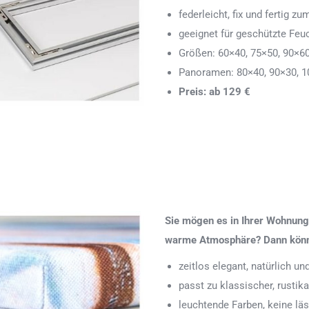
federleicht, fix und fertig
geeignet für geschützte Feu
Größen: 60×40, 75×50, 90×6
Panoramen: 80×40, 90×30, 1
Preis: ab 129 €
Sie mögen es in Ihrer Wohnung 
warme Atmosphäre? Dann könnte
zeitlos elegant, natürlich u
passt zu klassischer, rustik
leuchtende Farben, keine läs