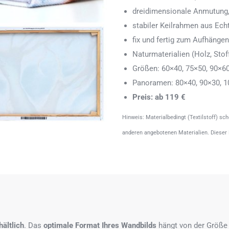
dreidimensionale Anmutung,
stabiler Keilrahmen aus Echth
fix und fertig zum Aufhänge
Naturmaterialien (Holz, Stoff
Größen: 60×40, 75×50, 90×6
Panoramen: 80×40, 90×30, 1
Preis: ab 119 €
Hinweis: Materialbedingt (Textilstoff) sc
anderen angebotenen Materialien. Dieser
ältlich
. Das
optimale Format
Ihres Wandbilds
hängt von der Größe 