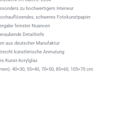
 besonders zu hochwertigem Interieur
 hochauflösendes, schweres Fotokunstpapier
ergabe feinster Nuancen
eraubende Detailtiefe
men aus deutscher Manufaktur
treicht künstlerische Anmutung
es Kunst-Acrylglas
en): 40×30, 55×40, 70×50, 85×60, 105×70 cm