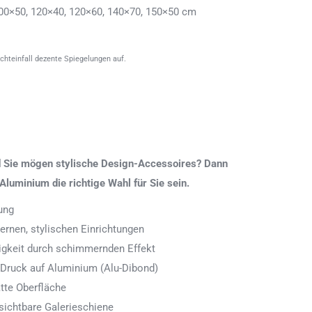
00×50, 120×40, 120×60, 140×70, 150×50 cm
ichteinfall dezente Spiegelungen auf.
nd Sie mögen stylische Design-Accessoires? Dann
Aluminium die richtige Wahl für Sie sein.
ung
rnen, stylischen Einrichtungen
digkeit durch schimmernden Effekt
 Druck auf Aluminium (Alu-Dibond)
tte Oberfläche
ichtbare Galerieschiene