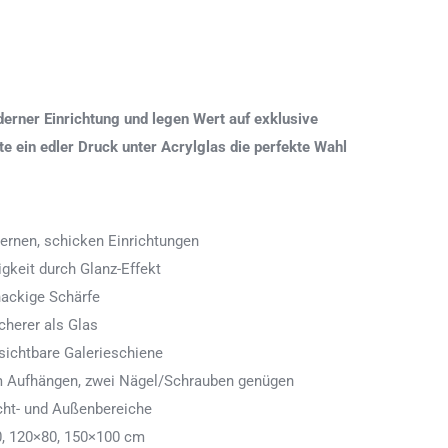
erner Einrichtung und legen Wert auf exklusive
 ein edler Druck unter Acrylglas die perfekte Wahl
ernen, schicken Einrichtungen
igkeit durch Glanz-Effekt
nackige Schärfe
icherer als Glas
ichtbare Galerieschiene
 zum Aufhängen, zwei Nägel/Schrauben genügen
cht- und Außenbereiche
0, 120×80, 150×100 cm