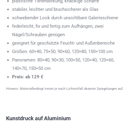
plastische Tiefenwirkung, knackige Schärfe
stabiler, leichter und bruchsicherer als Glas
schwebender Look durch unsichtbare Galerieschiene
federleicht, fix und fertig zum Aufhängen, zwei
Nägel/Schrauben genügen
geeignet für geschützte Feucht- und Außenbereiche
Größen: 60×40, 75×50, 90×60, 120×80, 150×100 cm
Panoramen: 80×40, 90×30, 100×50, 120×40, 120×60,
140×70, 150×50 cm
Preis: ab 129 €
Hinweis: Materialbedingt treten je nach Lichteinfall dezente Spiegelungen auf.
Kunstdruck auf Aluminium