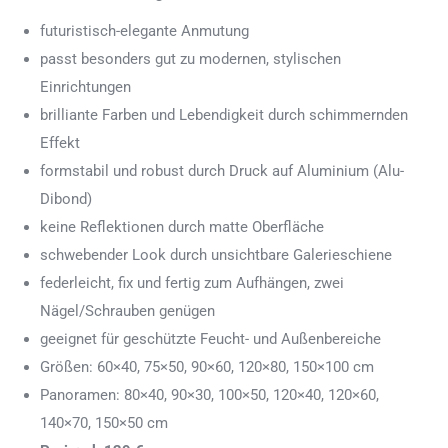
futuristisch-elegante Anmutung
passt besonders gut zu modernen, stylischen
Einrichtungen
brilliante Farben und Lebendigkeit durch schimmernden
Effekt
formstabil und robust durch Druck auf Aluminium (Alu-
Dibond)
keine Reflektionen durch matte Oberfläche
schwebender Look durch unsichtbare Galerieschiene
federleicht, fix und fertig zum Aufhängen, zwei
Nägel/Schrauben genügen
geeignet für geschützte Feucht- und Außenbereiche
Größen: 60×40, 75×50, 90×60, 120×80, 150×100 cm
Panoramen: 80×40, 90×30, 100×50, 120×40, 120×60,
140×70, 150×50 cm