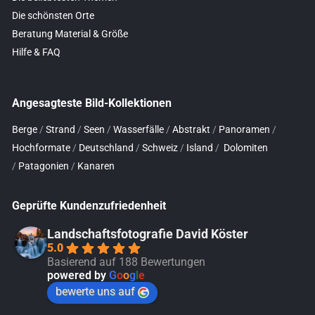
Die schönsten Orte
Beratung Material & Größe
Hilfe & FAQ
Angesagteste Bild-Kollektionen
Berge
/
Strand
/
Seen
/
Wasserfälle
/
Abstrakt
/
Panoramen
/
Hochformate
/
Deutschland
/
Schweiz
/
Island
/
Dolomiten
/
Patagonien
/
Kanaren
Geprüfte Kundenzufriedenheit
Landschaftsfotografie David Köster
5.0
Basierend auf 188 Bewertungen
powered by
G
o
o
g
l
e
bewerte uns auf