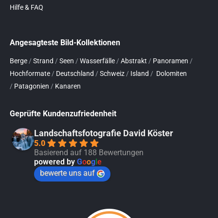
Hilfe & FAQ
Angesagteste Bild-Kollektionen
Berge
/
Strand
/
Seen
/
Wasserfälle
/
Abstrakt
/
Panoramen
/
Hochformate
/
Deutschland
/
Schweiz
/
Island
/
Dolomiten
/
Patagonien
/
Kanaren
Geprüfte Kundenzufriedenheit
Landschaftsfotografie David Köster
5.0
Basierend auf 188 Bewertungen
powered by
G
o
o
g
l
e
bewerte uns auf