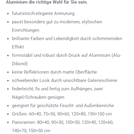
Aluminium die richtige Wahl für Sie sein.
futuristisch-elegante Anmutung
passt besonders gut zu modernen, stylischen
Einrichtungen
brilliante Farben und Lebendigkeit durch schimmernden
Effekt
formstabil und robust durch Druck auf Aluminium (Alu-
Dibond)
keine Reflektionen durch matte Oberfläche
schwebender Look durch unsichtbare Galerieschiene
federleicht, fix und fertig zum Aufhängen, zwei
Nägel/Schrauben genügen
geeignet für geschützte Feucht- und Außenbereiche
Größen: 60×40, 75×50, 90×60, 120×80, 150×100 cm
Panoramen: 80×40, 90×30, 100×50, 120×40, 120×60,
140×70, 150×50 cm