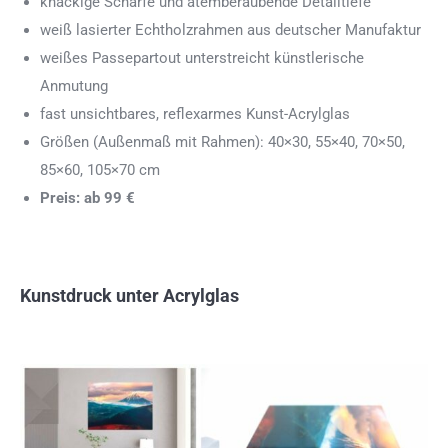
knackige Schärfe und atemberaubende Detailtiefe
weiß lasierter Echtholzrahmen aus deutscher Manufaktur
weißes Passepartout unterstreicht künstlerische
Anmutung
fast unsichtbares, reflexarmes Kunst-Acrylglas
Größen (Außenmaß mit Rahmen): 40×30, 55×40, 70×50,
85×60, 105×70 cm
Preis: ab 99 €
Kunstdruck unter Acrylglas