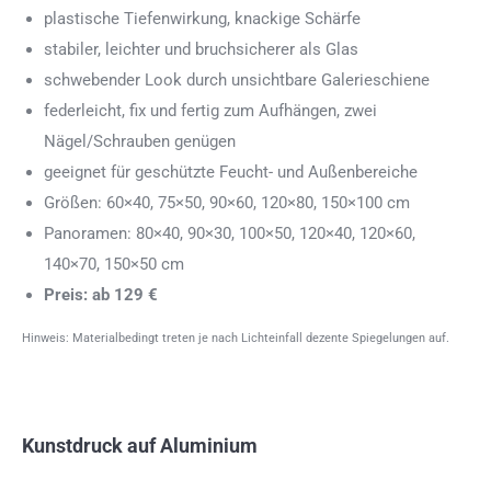
plastische Tiefenwirkung, knackige Schärfe
stabiler, leichter und bruchsicherer als Glas
schwebender Look durch unsichtbare Galerieschiene
federleicht, fix und fertig zum Aufhängen, zwei
Nägel/Schrauben genügen
geeignet für geschützte Feucht- und Außenbereiche
Größen: 60×40, 75×50, 90×60, 120×80, 150×100 cm
Panoramen: 80×40, 90×30, 100×50, 120×40, 120×60,
140×70, 150×50 cm
Preis: ab 129 €
Hinweis: Materialbedingt treten je nach Lichteinfall dezente Spiegelungen auf.
Kunstdruck auf Aluminium