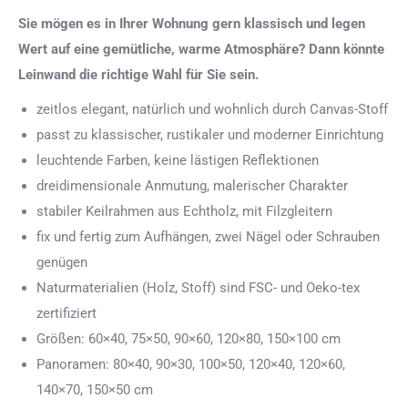
Sie mögen es in Ihrer Wohnung gern klassisch und legen
Wert auf eine gemütliche, warme Atmosphäre? Dann könnte
Leinwand die richtige Wahl für Sie sein.
zeitlos elegant, natürlich und wohnlich durch Canvas-Stoff
passt zu klassischer, rustikaler und moderner Einrichtung
leuchtende Farben, keine lästigen Reflektionen
dreidimensionale Anmutung, malerischer Charakter
stabiler Keilrahmen aus Echtholz, mit Filzgleitern
fix und fertig zum Aufhängen, zwei Nägel oder Schrauben
genügen
Naturmaterialien (Holz, Stoff) sind FSC- und Oeko-tex
zertifiziert
Größen: 60×40, 75×50, 90×60, 120×80, 150×100 cm
Panoramen: 80×40, 90×30, 100×50, 120×40, 120×60,
140×70, 150×50 cm