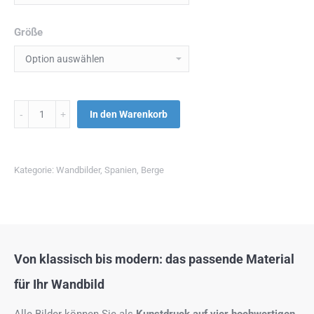
Größe
Menge
In den Warenkorb
Kategorie:
Wandbilder
,
Spanien
,
Berge
Von klassisch bis modern: das passende Material
für Ihr Wandbild
Alle Bilder können Sie als
Kunstdruck auf
vier hochwertigen