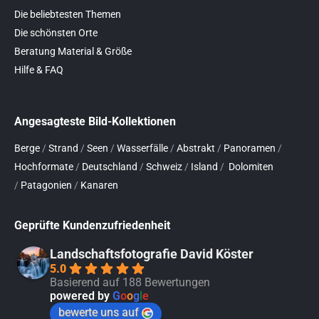
Die beliebtesten Themen
Die schönsten Orte
Beratung Material & Größe
Hilfe & FAQ
Angesagteste Bild-Kollektionen
Berge
/
Strand
/
Seen
/
Wasserfälle
/
Abstrakt
/
Panoramen
/
Hochformate
/
Deutschland
/
Schweiz
/
Island
/
Dolomiten
/
Patagonien
/
Kanaren
Geprüfte Kundenzufriedenheit
Landschaftsfotografie David Köster
5.0
Basierend auf 188 Bewertungen
powered by
G
o
o
g
l
e
bewerte uns auf