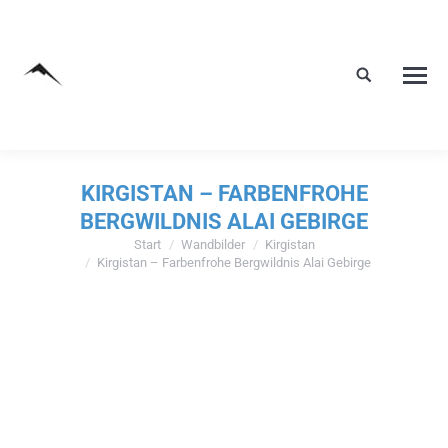
KIRGISTAN – FARBENFROHE
BERGWILDNIS ALAI GEBIRGE
Start
Wandbilder
Kirgistan
Sie befinden sich hier:
Kirgistan – Farbenfrohe Bergwildnis Alai Gebirge