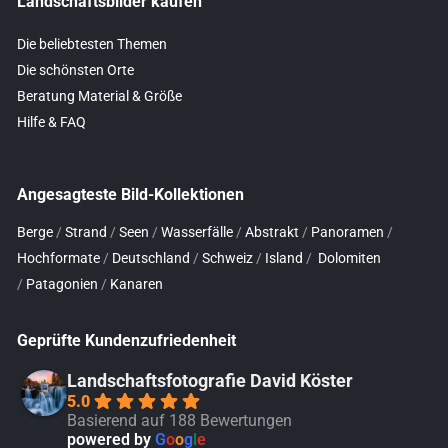
Landschaftsbilder kaufen
Die beliebtesten Themen
Die schönsten Orte
Beratung Material & Größe
Hilfe & FAQ
Angesagteste Bild-Kollektionen
Berge
/
Strand
/
Seen
/
Wasserfälle
/
Abstrakt
/
Panoramen
/
Hochformate
/
Deutschland
/
Schweiz
/
Island
/
Dolomiten
/
Patagonien
/
Kanaren
Geprüfte Kundenzufriedenheit
Landschaftsfotografie David Köster
5.0
Basierend auf 188 Bewertungen
powered by
G
o
o
g
l
e