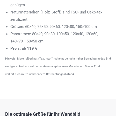
genügen
Naturmaterialien (Holz, Stoff) sind FSC- und Oeko-tex
zertifiziert
Größen: 60×40, 75×50, 90×60, 120×80, 150×100 cm
Panoramen: 80×40, 90×30, 100×50, 120×40, 120×60,
140×70, 150×50 cm
Preis: ab 119 €
Hinweis: Materialbedingt (Textilstoff) scheint bei sehr naher Betrachtung das Bild
weniger scharf als auf den anderen angebotenen Materialien. Dieser Effekt
verliert sich mit zunehmendem Betrachtungsabstand.
Die optimale Größe für Ihr Wandbild