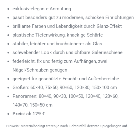
exklusiv-elegante Anmutung
passt besonders gut zu modernen, schicken Einrichtungen
brilliante Farben und Lebendigkeit durch Glanz-Effekt
plastische Tiefenwirkung, knackige Schärfe
stabiler, leichter und bruchsicherer als Glas
schwebender Look durch unsichtbare Galerieschiene
federleicht, fix und fertig zum Aufhängen, zwei
Nägel/Schrauben genügen
geeignet für geschützte Feucht- und Außenbereiche
Größen: 60×40, 75×50, 90×60, 120×80, 150×100 cm
Panoramen: 80×40, 90×30, 100×50, 120×40, 120×60,
140×70, 150×50 cm
Preis: ab 129 €
Hinweis: Materialbedingt treten je nach Lichteinfall dezente Spiegelungen auf.