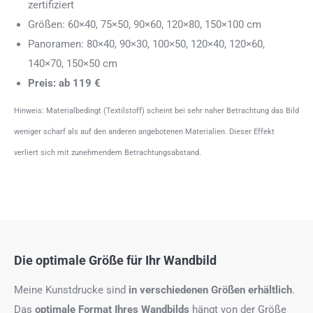
zertifiziert
Größen: 60×40, 75×50, 90×60, 120×80, 150×100 cm
Panoramen: 80×40, 90×30, 100×50, 120×40, 120×60,
140×70, 150×50 cm
Preis: ab 119 €
Hinweis: Materialbedingt (Textilstoff) scheint bei sehr naher Betrachtung das Bild
weniger scharf als auf den anderen angebotenen Materialien. Dieser Effekt
verliert sich mit zunehmendem Betrachtungsabstand.
Die optimale Größe für Ihr Wandbild
Meine Kunstdrucke sind
in verschiedenen Größen erhältlich
.
Das
optimale Format
Ihres Wandbilds
hängt von der Größe