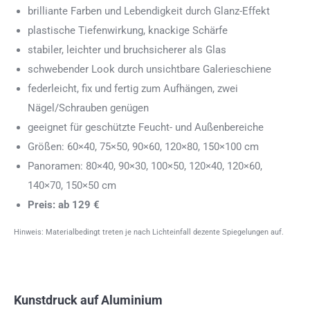
brilliante Farben und Lebendigkeit durch Glanz-Effekt
plastische Tiefenwirkung, knackige Schärfe
stabiler, leichter und bruchsicherer als Glas
schwebender Look durch unsichtbare Galerieschiene
federleicht, fix und fertig zum Aufhängen, zwei
Nägel/Schrauben genügen
geeignet für geschützte Feucht- und Außenbereiche
Größen: 60×40, 75×50, 90×60, 120×80, 150×100 cm
Panoramen: 80×40, 90×30, 100×50, 120×40, 120×60,
140×70, 150×50 cm
Preis: ab 129 €
Hinweis: Materialbedingt treten je nach Lichteinfall dezente Spiegelungen auf.
Kunstdruck auf Aluminium