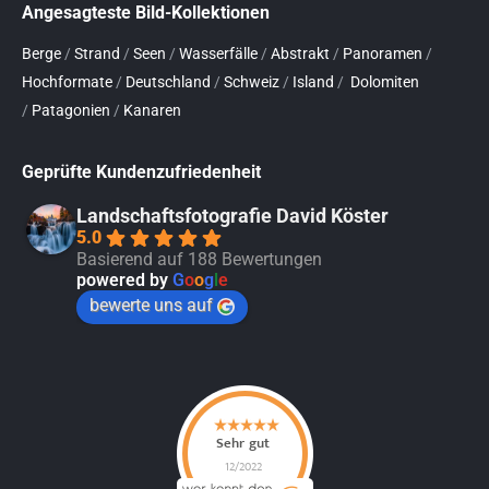
Angesagteste Bild-Kollektionen
Berge
/
Strand
/
Seen
/
Wasserfälle
/
Abstrakt
/
Panoramen
/
Hochformate
/
Deutschland
/
Schweiz
/
Island
/
Dolomiten
/
Patagonien
/
Kanaren
Geprüfte Kundenzufriedenheit
Landschaftsfotografie David Köster
5.0
Basierend auf 188 Bewertungen
powered by
G
o
o
g
l
e
bewerte uns auf