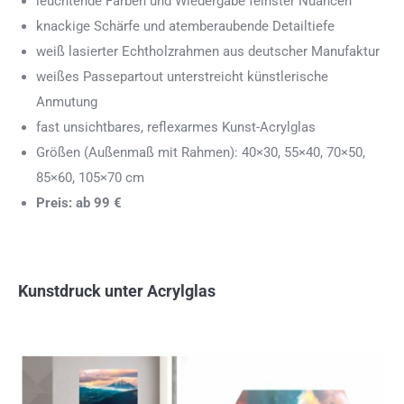
leuchtende Farben und Wiedergabe feinster Nuancen
knackige Schärfe und atemberaubende Detailtiefe
weiß lasierter Echtholzrahmen aus deutscher Manufaktur
weißes Passepartout unterstreicht künstlerische
Anmutung
fast unsichtbares, reflexarmes Kunst-Acrylglas
Größen (Außenmaß mit Rahmen): 40×30, 55×40, 70×50,
85×60, 105×70 cm
Preis: ab 99 €
Kunstdruck unter Acrylglas