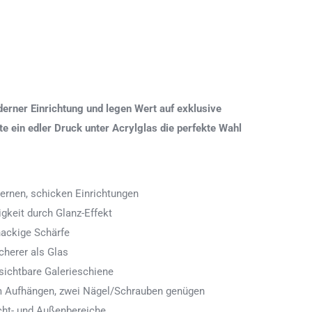
erner Einrichtung und legen Wert auf exklusive
 ein edler Druck unter Acrylglas die perfekte Wahl
ernen, schicken Einrichtungen
igkeit durch Glanz-Effekt
nackige Schärfe
icherer als Glas
ichtbare Galerieschiene
 zum Aufhängen, zwei Nägel/Schrauben genügen
cht- und Außenbereiche