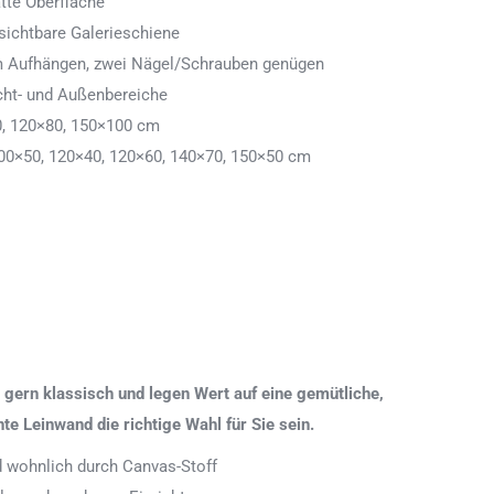
tte Oberfläche
ichtbare Galerieschiene
 zum Aufhängen, zwei Nägel/Schrauben genügen
cht- und Außenbereiche
0, 120×80, 150×100 cm
00×50, 120×40, 120×60, 140×70, 150×50 cm
gern klassisch und legen Wert auf eine gemütliche,
 Leinwand die richtige Wahl für Sie sein.
nd wohnlich durch Canvas-Stoff