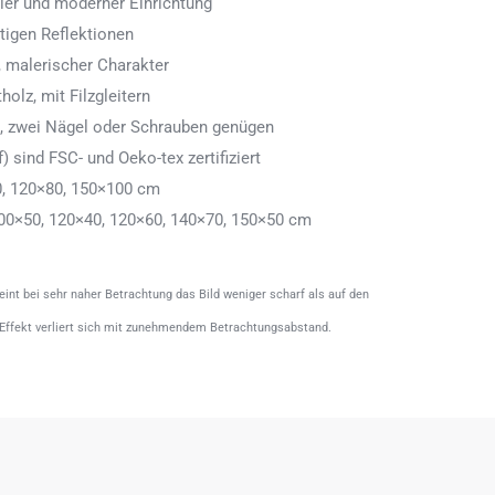
aler und moderner Einrichtung
tigen Reflektionen
 malerischer Charakter
olz, mit Filzgleitern
n, zwei Nägel oder Schrauben genügen
) sind FSC- und Oeko-tex zertifiziert
0, 120×80, 150×100 cm
00×50, 120×40, 120×60, 140×70, 150×50 cm
heint bei sehr naher Betrachtung das Bild weniger scharf als auf den
 Effekt verliert sich mit zunehmendem Betrachtungsabstand.