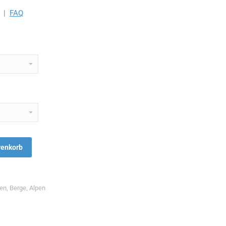
|
FAQ
renkorb
ten
,
Berge
,
Alpen