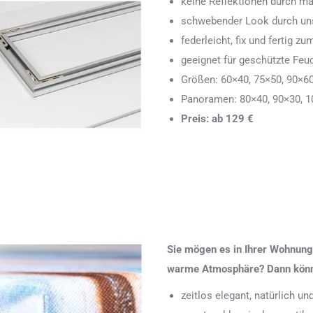
keine Reflektionen durch ma
schwebender Look durch uns
federleicht, fix und fertig
geeignet für geschützte Feu
Größen: 60×40, 75×50, 90×6
Panoramen: 80×40, 90×30, 1
Preis: ab 129 €
Sie mögen es in Ihrer Wohnung 
warme Atmosphäre? Dann könnte
zeitlos elegant, natürlich u