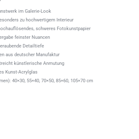
Kunstwerk im Galerie-Look
 besonders zu hochwertigem Interieur
 hochauflösendes, schweres Fotokunstpapier
ergabe feinster Nuancen
eraubende Detailtiefe
men aus deutscher Manufaktur
treicht künstlerische Anmutung
es Kunst-Acrylglas
en): 40×30, 55×40, 70×50, 85×60, 105×70 cm