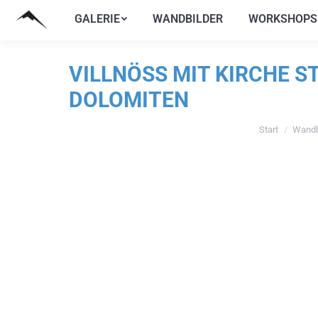
GALERIE
WANDBILDER
WORKSHOPS
GALERIE
WANDBILDER
WORKSHOPS
VILLNÖSS MIT KIRCHE S
DOLOMITEN
Start
Wandb
Sie befinden si