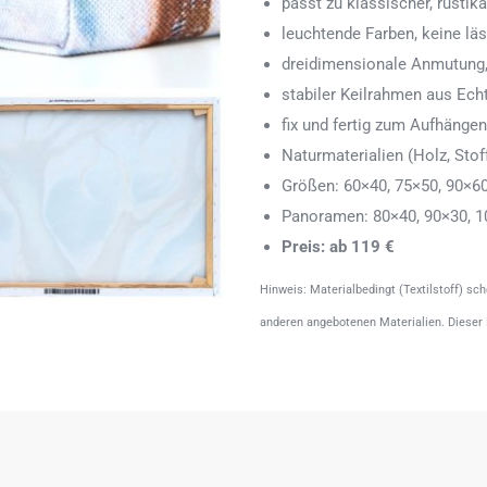
passt zu klassischer, rustik
leuchtende Farben, keine läs
dreidimensionale Anmutung,
stabiler Keilrahmen aus Echth
fix und fertig zum Aufhänge
Naturmaterialien (Holz, Stoff
Größen: 60×40, 75×50, 90×6
Panoramen: 80×40, 90×30, 1
Preis: ab 119 €
Hinweis: Materialbedingt (Textilstoff) sc
anderen angebotenen Materialien. Dieser