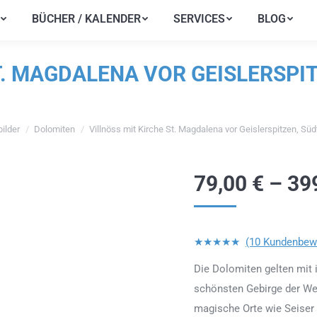
BÜCHER / KALENDER
SERVICES
BLOG
BÜCHER / KALENDER
SERVICES
BLOG
T. MAGDALENA VOR GEISLERSPIT
ilder
Dolomiten
Villnöss mit Kirche St. Magdalena vor Geislerspitzen, Süd
ch hier:
79,00
€
–
39
★★★★★
(10 Kundenbew
Die Dolomiten gelten mit i
schönsten Gebirge der Wel
magische Orte wie Seiser 