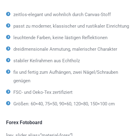
zeitlos-elegant und wohnlich durch Canvas-Stoff
passt zu moderner, klassischer und rustikaler Einrichtung
leuchtende Farben, keine lästigen Reflektionen
dreidimensionale Anmutung, malerischer Charakter
stabiler Keilrahmen aus Echtholz
fix und fertig zum Aufhängen, zwei Nägel/Schrauben
genügen
FSC- und Oeko-Tex zertifiziert
Größen: 60×40, 75×50, 90×60, 120×80, 150×100 cm
Forex Fotoboard
[rev_slider alias=“material-forex“]