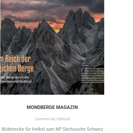
MONDBERGE MAGAZIN
Commercial
,
Editorial
Bildstrecke für Artikel zum NP Sächsische Schweiz
Bil