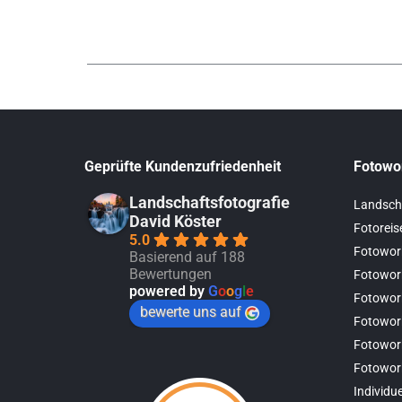
Geprüfte Kundenzufriedenheit
Fotowo
Landschaftsfotografie
Landsch
David Köster
Fotoreis
5.0
Fotowor
Basierend auf 188
Bewertungen
Fotowor
powered by
G
o
o
g
l
e
Fotowor
bewerte uns auf
Fotowor
Fotowor
Fotowor
Individu