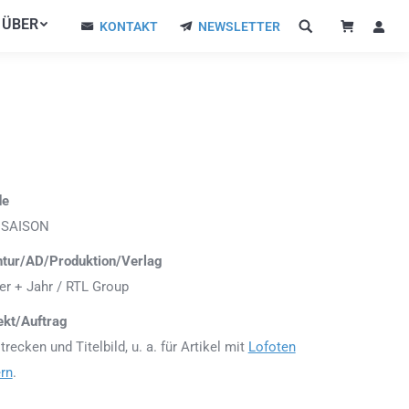
ÜBER
ÜBER
KONTAKT
NEWSLETTER
KONTAKT
NEWSLETTER
de
 SAISON
tur/AD/Produktion/Verlag
er + Jahr / RTL Group
ekt/Auftrag
trecken und Titelbild, u. a. für Artikel mit
Lofoten
ern
.