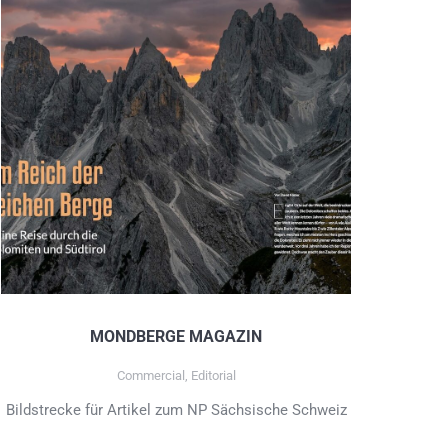
MONDBERGE MAGAZIN
Commercial
,
Editorial
Bildstrecke für Artikel zum NP Sächsische Schweiz
Bil