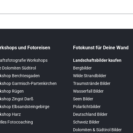
rkshops und Fotoreisen
Fotokunst für Deine Wand
aftsfotografie Workshops
Landschaftsbilder kaufen
e Dolomiten Südtirol
Bergbilder
kshop Berchtesgaden
Wilde Strandbilder
kshop Garmisch-Partenkirchen
Traumstrände Bilder
kshop Rügen
Wasserfall Bilder
kshop Zingst Darß
Seen Bilder
kshop Elbsandsteingebirge
Polarlichtbilder
kshop Harz
Deutschland Bilder
elles Fotocoaching
Schweiz Bilder
Dolomiten & Südtirol Bilder