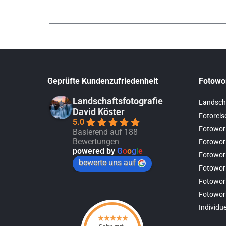
Geprüfte Kundenzufriedenheit
Fotowo
Landschaftsfotografie
Landsch
David Köster
Fotoreis
5.0
Fotowor
Basierend auf 188
Bewertungen
Fotowor
powered by
G
o
o
g
l
e
Fotowor
bewerte uns auf
Fotowor
Fotowor
Fotowor
Individu