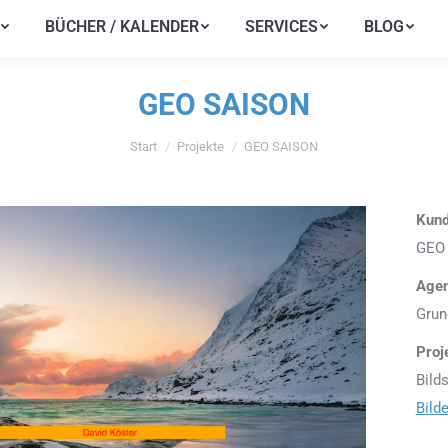
BÜCHER / KALENDER
SERVICES
BLOG
BÜCHER / KALENDER
SERVICES
BLOG
GEO SAISON
Start
Projekte
GEO SAISON
Sie befinden sich hier:
Kun
GEO
Agen
Grun
Proj
Bilds
Bild