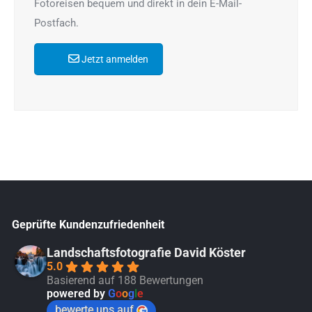
Fotoreisen bequem und direkt in dein E-Mail-
Postfach.
Jetzt anmelden
Geprüfte Kundenzufriedenheit
Landschaftsfotografie David Köster
5.0
Basierend auf 188 Bewertungen
powered by
G
o
o
g
l
e
bewerte uns auf